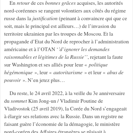
En
retour
de ces
bonnes grâces
acquises, les autorités
nord-coréennes se rangent volontiers aux côtés du régime
russe dans la
justification
(peinant à convaincre qui que ce
soit, mais le principal est ailleurs…) de l’invasion du
territoire ukrainien par les troupes de Moscou. Et la
propagande d’Etat du Nord de reprocher à l’administration
américaine et à l’OTAN ‘
’d’ignorer les demandes
raisonnables et légitimes de la Russie’’
, rejetant la faute
sur Washington et ses alliés pour leur «
politique
hégémonique
», leur «
autoritarisme
» et leur «
abus de
pouvoir
». N’en jetez plus…
Du reste, le 24 avril 2022, à la veille du 3e anniversaire
du
sommet
Kim Jong-un / Vladimir Poutine de
Vladivostok (25 avril 2019), la Corée du Nord s’engageait
à élargir ses relations avec la Russie. Dans un registre ne
faisant guère l’économie de la démagogie, le ministère
nord-coréen des Affaires étrangères se plaisait à