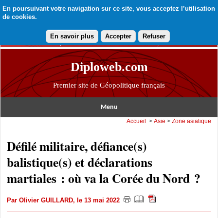
En poursuivant votre navigation sur ce site, vous acceptez l’utilisation
de cookies.
En savoir plus
Accepter
Refuser
Diploweb.com
Premier site de Géopolitique français
Menu
Accueil
>
Asie
>
Zone asiatique
Défilé militaire, défiance(s)
balistique(s) et déclarations
martiales : où va la Corée du Nord ?
Par
Olivier GUILLARD
, le 13 mai 2022