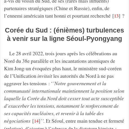
à-vis du voisin du Sud, de ses (rares mais influents)
partenaires stratégiques (Chine et Russie), enfin, de
l’ennemi américain tant honni et pourtant recherché
[
]
?
13
Corée du Sud : (énièmes) turbulences
à venir sur la ligne Séoul-Pyongyang
Le 28 avril 2022, trois jours après les célébrations au
Nord du 38e parallèle et les incantations atomiques de
Kim Jong-un évoquées plus haut, le ministère sud-coréen
de l’Unification
invitait
les autorités du Nord à ne pas
aggraver les tensions : ‘
’Notre gouvernement et la
communauté internationale maintiennent la position selon
laquelle la Corée du Nord doit cesser tout acte susceptible
d’exacerber les tensions, notamment le renforcement de
ses capacités nucléaires, et revenir à la table des
négociations
[
]
’’.
Et Séoul, entre main tendue et fermeté
14
(relative), d’ajouter à l’adresse de la dictature kimiste :