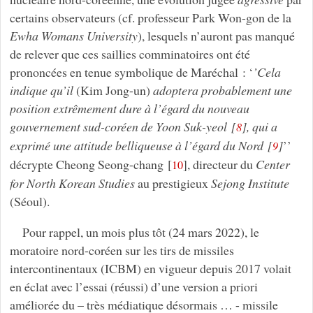
certains observateurs (cf. professeur Park Won-gon de la
Ewha Womans University
), lesquels n’auront pas manqué
de relever que ces saillies comminatoires ont été
prononcées en tenue symbolique de Maréchal : ‘
’Cela
indique qu’il
(Kim Jong-un)
adoptera probablement une
position extrêmement dure à l’égard du nouveau
gouvernement sud-coréen de Yoon Suk-yeol
[
]
, qui a
8
exprimé une attitude belliqueuse à l’égard du Nord
[
]
’’
9
décrypte Cheong Seong-chang
[
]
, directeur du
Center
10
for North Korean Studies
au prestigieux
Sejong Institute
(Séoul).
Pour rappel, un mois plus tôt (24 mars 2022), le
moratoire nord-coréen sur les tirs de missiles
intercontinentaux (ICBM) en vigueur depuis 2017 volait
en éclat avec l’essai (réussi) d’une version a priori
améliorée du – très médiatique désormais … - missile