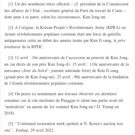
[
]
Un des nombreux titres officiels – cf. président de la Commission
1
des affaires de l’Etat ; secrétaire général du Parti du travail de Corée –
dont aime à se parer, selon les circonstances, Kim Jong-un.
[
]
A l’origine, la Korean People’s Revolutionary Army (KPRA) ou
2
Armée révolutionnaire populaire coréenne était une force de guérilla
antijaponaise créée au début des années trente par Kim Il-sung, le
père
fondateur
de la RPDC.
[
]
11 avril : 10e anniversaire de l’accession au pouvoir de Kim Jong-
3
un (au décès de son père Kim Jong-il). 15 avril : 110e anniversaire de la
naissance (
Jour du Soleil
; journée nationale férié) de Kim Il-sung
(grand-père de Kim Jong-un). 25 avril : 90e anniversaire de la fondation
de l’Armée révolutionnaire populaire coréenne.
[
]
On pense ici notamment aux travaux observés ces dernières
4
semaines sur le site nucléaire de Punggye-ri (dont une partie avait été
‘neutralisée’ en amont du 1er sommet Kim Jong-un / D. Trump en
2018).
[
]
‘’Continued restoration work spotted at N. Korea’s nuclear test
5
site’’,
Yonhap
, 29 avril 2022.