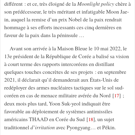
différent : et ce, très éloigné de la
Moonlight policy
chère à
son prédécesseur, le très méritant et infatigable Moon Jae-
in, auquel la remise d’un prix Nobel de la paix rendrait
hommage à ses efforts incessants ces cinq dernières en
faveur de la paix dans la péninsule …
Avant son arrivée à la Maison Bleue le 10 mai 2022, le
13e président de la République de Corée a balisé sa vision
à court terme des rapports intercoréens en distillant
quelques touches concrètes de ses projets : en septembre
2021, il déclarait qu’il demanderait aux États-Unis de
redéployer des armes nucléaires tactiques sur le sol sud-
coréen en cas de menace militaire avérée du Nord
[
]
;
17
deux mois plus tard, Yoon Suk-yeol indiquait être
favorable au déploiement de systèmes antimissiles
américains THAAD en Corée du Sud
[
]
, un sujet
18
traditionnel
d’irritation
avec Pyongyang… et Pékin.