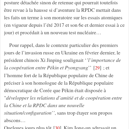
posture détachée sinon de retenue qui pourrait toutefois
être revue à la hausse si d’aventure la RPDC mettait dans
les faits un terme à son moratoire sur les essais atomiques
(en vigueur depuis l’été 2017 et son 6e et dernier essai à ce
jour) et procédait à un nouveau test nucléaire…
Pour rappel, dans le contexte particulier des premiers
jours de l’invasion russe en Ukraine en février dernier, le
président chinois Xi Jinping soulignait ‘
’l’importance de
la coopération entre Pékin et Pyongyang
’’
[
]
; et
29
l’homme fort de la République populaire de Chine de
préciser à son homologue de la République populaire
démocratique de Corée que Pékin était disposée à
"
développer les relations d’amitié et de coopération entre
la Chine et la RPDC dans une nouvelle
situation/configuration’’
, sans trop étayer son propos
abscons…
Quelques jours plus tôt
[
]
, Kim Jong-un adressait un
30