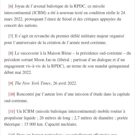
[
]
Joyau de l’arsenal balistique de la RPDC, ce missile
6
intercontinental (ICBM) a été à nouveau testé en condition réelle le 24
mars 2022, provoquant l’émoi de Séoul et des critiques appuyées du
concert des nations.
[
]
Il s’agit en revanche du premier défilé militaire majeur organisé
7
pour l’anniversaire de la création de l’armée nord-coréenne.
[
]
Le successeur à la Maison Bleue – la présidence sud-coréenne – du
8
président sortant Moon Jae-in (libéral ; partisan d’un dialogue et d’un
engagement vis-à-vis de la RPDC), au terme de son mandat quinquennal
début mai 2022.
[
]
The New York Times
, 26 avril 2022.
9
[
]
Rencontré par l’auteur lors d’une mission d’étude dans la capitale
10
sud-coréenne.
[
]
Un ICBM (missile balistique intercontinental) mobile routier à
11
propulseur liquide ; 26 mètres de long ; 2,7 mètres de diamètre ; portée
théorique : 15 000 km. Capacité nucléaire.
[
]
Dans un format particulier ; essentiellement effectuées par
12