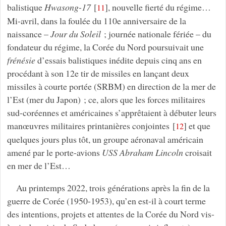
balistique
Hwasong-17
[
]
, nouvelle fierté du régime…
11
Mi-avril, dans la foulée du 110e anniversaire de la
naissance –
Jour du Soleil
; journée nationale fériée – du
fondateur du régime, la Corée du Nord poursuivait une
frénésie
d’essais balistiques inédite depuis cinq ans en
procédant à son 12e tir de missiles en lançant deux
missiles à courte portée (SRBM) en direction de la mer de
l’Est (mer du Japon) ; ce, alors que les forces militaires
sud-coréennes et américaines s’apprêtaient à débuter leurs
manœuvres militaires printanières conjointes
[
]
et que
12
quelques jours plus tôt, un groupe aéronaval américain
amené par le porte-avions
USS Abraham Lincoln
croisait
en mer de l’Est…
Au printemps 2022, trois générations après la fin de la
guerre de Corée (1950-1953), qu’en est-il à court terme
des intentions, projets et attentes de la Corée du Nord vis-