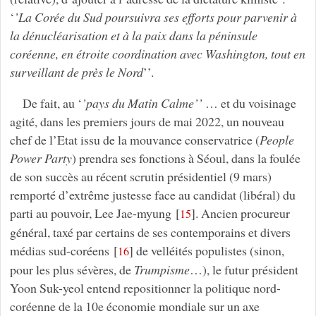
‘
’La Corée du Sud poursuivra ses efforts pour parvenir à
la dénucléarisation et à la paix dans la péninsule
coréenne, en étroite coordination avec Washington, tout en
surveillant de près le Nord
’’.
De fait, au ‘
’pays du Matin Calme’’
… et du voisinage
agité, dans les premiers jours de mai 2022, un nouveau
chef de l’Etat issu de la mouvance conservatrice (
People
Power Party
) prendra ses fonctions à Séoul, dans la foulée
de son succès au récent scrutin présidentiel (9 mars)
remporté d’extrême justesse face au candidat (libéral) du
parti au pouvoir, Lee Jae-myung
[
]
. Ancien procureur
15
général, taxé par certains de ses contemporains et divers
médias sud-coréens
[
]
de velléités populistes (sinon,
16
pour les plus sévères, de
Trumpisme
…), le futur président
Yoon Suk-yeol entend repositionner la politique nord-
coréenne de la 10e économie mondiale sur un axe