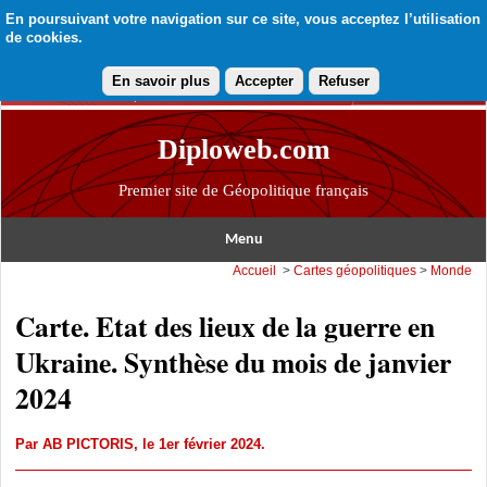
En poursuivant votre navigation sur ce site, vous acceptez l’utilisation
de cookies.
En savoir plus
Accepter
Refuser
Diploweb.com
Premier site de Géopolitique français
Menu
Accueil
>
Cartes géopolitiques
>
Monde
Carte. Etat des lieux de la guerre en
Ukraine. Synthèse du mois de janvier
2024
Par
AB PICTORIS
, le 1er février 2024.