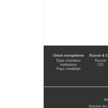
Union européenne
Russie & C
États membres
Russie
Institutions
CEI
Pays candidats
SA
Directeur des 