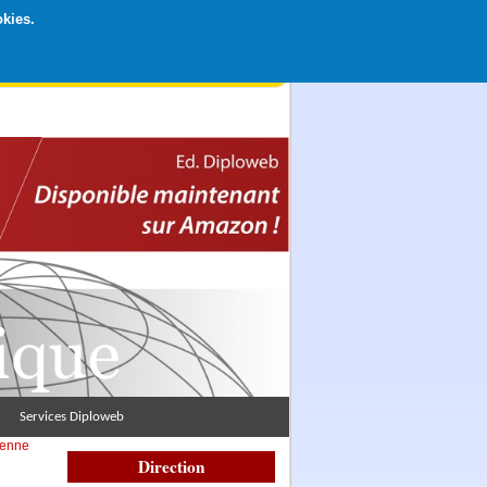
okies.
rticipation libre par CB ou Paypal, Merci !
Services Diploweb
éenne
Direction