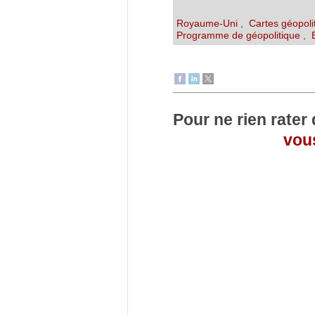
Royaume-Uni
,
Cartes géopoli
Programme de géopolitique
,
Pour ne rien rater
vous