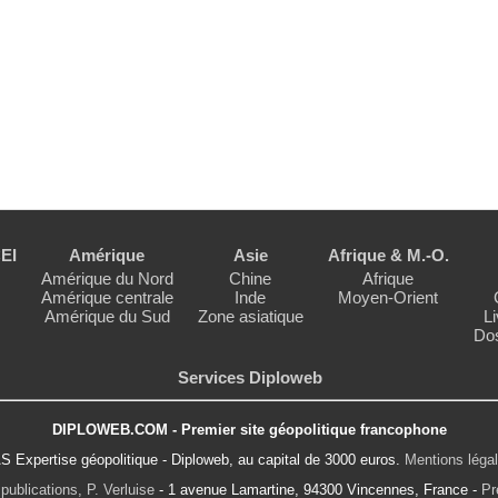
EI
Amérique
Asie
Afrique & M.-O.
Amérique du Nord
Chine
Afrique
Amérique centrale
Inde
Moyen-Orient
Amérique du Sud
Zone asiatique
Li
Dos
Services Diploweb
DIPLOWEB.COM - Premier site géopolitique francophone
S Expertise géopolitique - Diploweb, au capital de 3000 euros.
Mentions léga
publications, P. Verluise
- 1 avenue Lamartine, 94300 Vincennes, France -
Pr