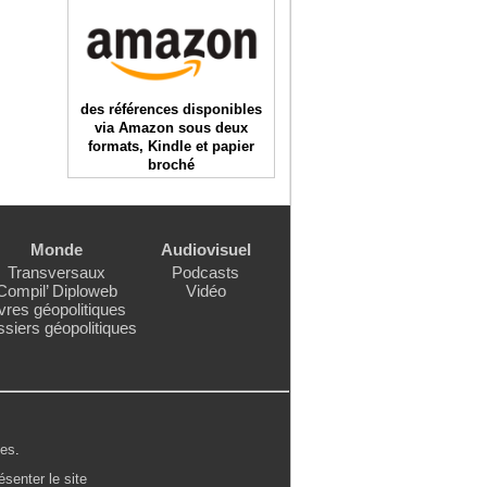
des références disponibles
via Amazon sous deux
formats, Kindle et papier
broché
Monde
Audiovisuel
Transversaux
Podcasts
Compil’ Diploweb
Vidéo
vres géopolitiques
siers géopolitiques
les
.
ésenter le site