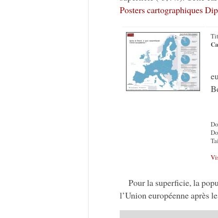
Posters cartographiques Di
Ti
Ca
eu
B
Do
Do
Tai
Vi
Pour la superficie, la popu
l’Union européenne après le