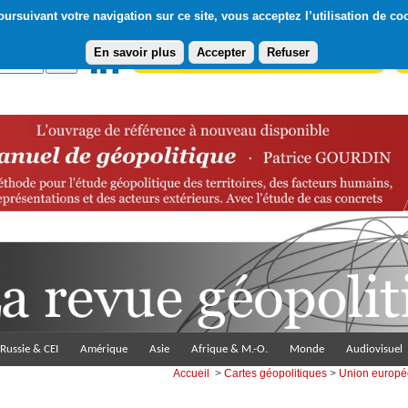
ursuivant votre navigation sur ce site, vous acceptez l’utilisation de co
En savoir plus
Accepter
Refuser
Abonnement gratuit à la Lettre du Diploweb
Pa
Russie & CEI
Amérique
Asie
Afrique & M.-O.
Monde
Audiovisuel
Accueil
>
Cartes géopolitiques
>
Union europ