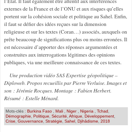
l’État. Il faut également être attentif aux interférences
externes de la France et de l’ONU et aux risques qu’elles
portent sur la cohésion sociale et politique au Sahel. Enfin,
il faut se défier des idées reçues sur la dimension
religieuse et sur les textes (Coran…) associés, auxquels on
prête beaucoup de significations plus ou moins erronées. Il
est nécessaire d’apporter des réponses argumentées et
construites aux interrogations légitimes des opinions
publiques, via une meilleure connaissance de ces textes.
Une production vidéo SAS Expertise géopolitique –
Diploweb. Propos recueillis par Pierre Verluise. Images et
son : Jérémie Rocques. Montage : Fabien Herbert.
Résumé : Estelle Ménard.
Mots-clés :
Burkina Faso
,
Mali
,
Niger
,
Nigeria
,
Tchad
,
Démographie
,
Politique
,
Sécurité
,
Afrique
,
Développement
,
Crise
,
Gouvernance
,
Stratégie
,
Sahel
,
Djihâdisme
,
2018