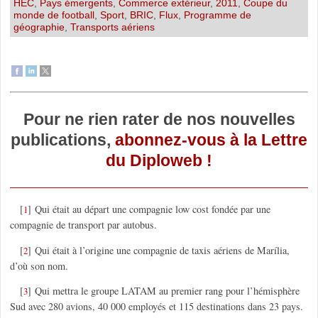
HEC
,
Pays émergents
,
Commerce extérieur
,
2011
,
Coupe du
monde de football
,
Sport
,
BRIC
,
Flux
,
Programme de
géographie
,
Transports aériens
Pour ne rien rater de nos nouvelles
publications,
abonnez-vous à la Lettre
du Diploweb !
[
]
Qui était au départ une compagnie low cost fondée par une
1
compagnie de transport par autobus.
[
]
Qui était à l’origine une compagnie de taxis aériens de Marília,
2
d’où son nom.
[
]
Qui mettra le groupe LATAM au premier rang pour l’hémisphère
3
Sud avec 280 avions, 40 000 employés et 115 destinations dans 23 pays.