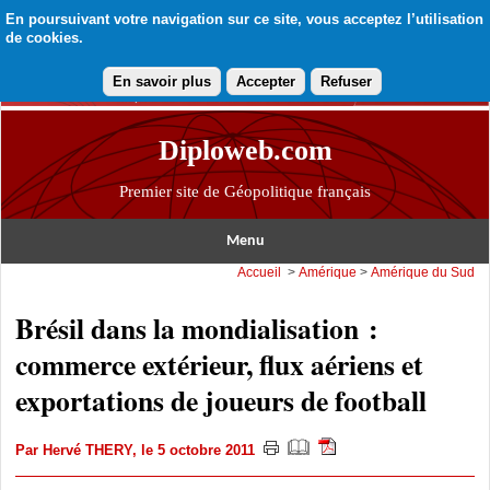
En poursuivant votre navigation sur ce site, vous acceptez l’utilisation
de cookies.
En savoir plus
Accepter
Refuser
Diploweb.com
Premier site de Géopolitique français
Menu
Accueil
>
Amérique
>
Amérique du Sud
Brésil dans la mondialisation :
commerce extérieur, flux aériens et
exportations de joueurs de football
Par
Hervé THERY
, le 5 octobre 2011