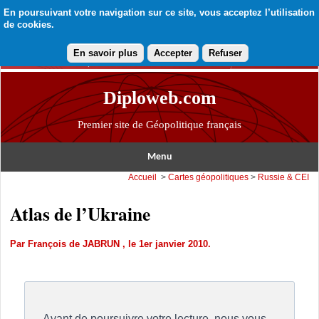
En poursuivant votre navigation sur ce site, vous acceptez l’utilisation
de cookies.
En savoir plus
Accepter
Refuser
Diploweb.com
Premier site de Géopolitique français
Menu
Accueil
>
Cartes géopolitiques
>
Russie & CEI
Atlas de l’Ukraine
Par
François de JABRUN
, le 1er janvier 2010.