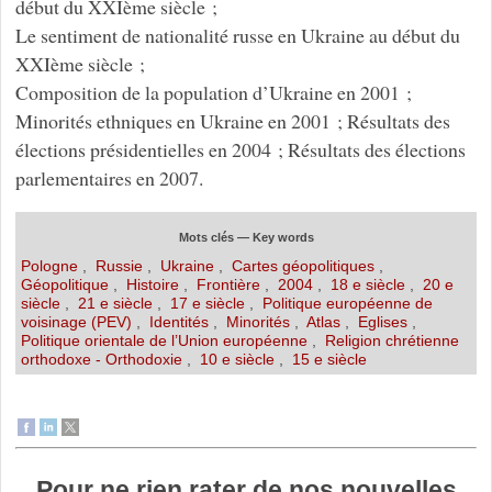
début du XXIème siècle ;
Le sentiment de nationalité russe en Ukraine au début du
XXIème siècle ;
Composition de la population d’Ukraine en 2001 ;
Minorités ethniques en Ukraine en 2001 ; Résultats des
élections présidentielles en 2004 ; Résultats des élections
parlementaires en 2007.
Mots clés — Key words
Pologne
,
Russie
,
Ukraine
,
Cartes géopolitiques
,
Géopolitique
,
Histoire
,
Frontière
,
2004
,
18 e siècle
,
20 e
siècle
,
21 e siècle
,
17 e siècle
,
Politique européenne de
voisinage (PEV)
,
Identités
,
Minorités
,
Atlas
,
Eglises
,
Politique orientale de l’Union européenne
,
Religion chrétienne
orthodoxe - Orthodoxie
,
10 e siècle
,
15 e siècle
Pour ne rien rater de nos nouvelles