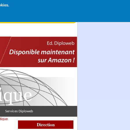
okies.
rticipation libre par CB ou Paypal, Merci !
Services Diploweb
tique
Direction