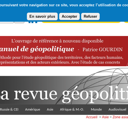
ursuivant votre navigation sur ce site, vous acceptez l’utilisation de co
En savoir plus
Accepter
Refuser
Abonnement gratuit à la Lettre du Diploweb
Pa
Russie & CEI
Amérique
Asie
Afrique & M.-O.
Monde
Audiovisuel
Accueil
>
Asie
>
Zone asia