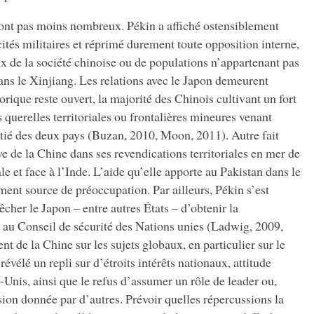
sont pas moins nombreux. Pékin a affiché ostensiblement
ités militaires et réprimé durement toute opposition interne,
ux de la société chinoise ou de populations n’appartenant pas
dans le Xinjiang. Les relations avec le Japon demeurent
orique reste ouvert, la majorité des Chinois cultivant un fort
 querelles territoriales ou frontalières mineures venant
tié des deux pays (Buzan, 2010, Moon, 2011). Autre fait
ve de la Chine dans ses revendications territoriales en mer de
e et face à l’Inde. L’aide qu’elle apporte au Pakistan dans le
ent source de préoccupation. Par ailleurs, Pékin s’est
her le Japon – entre autres États – d’obtenir la
 au Conseil de sécurité des Nations unies (Ladwig, 2009,
t de la Chine sur les sujets globaux, en particulier sur le
évélé un repli sur d’étroits intérêts nationaux, attitude
-Unis, ainsi que le refus d’assumer un rôle de leader ou,
lsion donnée par d’autres. Prévoir quelles répercussions la