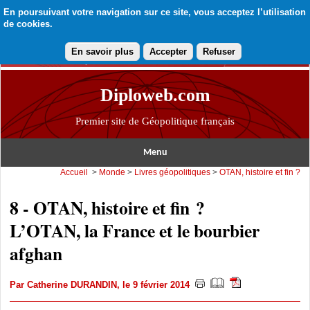
En poursuivant votre navigation sur ce site, vous acceptez l’utilisation
de cookies.
En savoir plus
Accepter
Refuser
Diploweb.com
Premier site de Géopolitique français
Menu
Accueil
>
Monde
>
Livres géopolitiques
>
OTAN, histoire et fin ?
8 - OTAN, histoire et fin ?
L’OTAN, la France et le bourbier
afghan
Par
Catherine DURANDIN
, le 9 février 2014