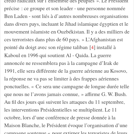
credo radicaux sur l’ensemble des peuples ». Le Président
précise : ce groupe et son leader - une personne nommée
Ben Laden - sont liés à d’autres nombreuses organisations
dans divers pays, incluant le Jihad islamique égyptien et le
mouvement islamiste en Ouzbékistan. Il y a des milliers de
ces terroristes dans plus de 60 pays. » L’Afghanistan est
pointé du doigt avec son régime taliban
[
]
installé à
4
Kaboul en 1996 qui soutient Al - Qaida. La guerre
annoncée ne ressemblera pas à la campagne d’Irak de
1991, elle sera différente de la guerre aérienne au Kosovo,
la réponse ne va pas se limiter à des frappes aériennes
ponctuelles. « Ce sera une campagne de longue durée telle
que nous ne l’avons jamais connue, » affirme G. W. Bush.
Au fil des jours qui suivent les attaques du 11 septembre,
les interventions Présidentielles se multiplient. Le 11
octobre, lors d’une conférence de presse donnée à la
Maison Blanche, le Président évoque l’organisation d’une
campagne soutenue « pour extirper les terroristes de leurs