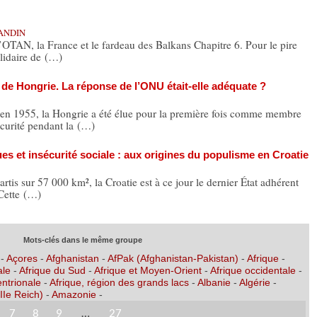
RANDIN
 L’OTAN, la France et le fardeau des Balkans Chapitre 6. Pour le pire
olidaire de (…)
 de Hongrie. La réponse de l’ONU était-elle adéquate ?
n 1955, la Hongrie a été élue pour la première fois comme membre
curité pendant la (…)
s et insécurité sociale : aux origines du populisme en Croatie
tis sur 57 000 km², la Croatie est à ce jour le dernier État adhérent
Cette (…)
Mots-clés dans le même groupe
-
Açores
-
Afghanistan
-
AfPak (Afghanistan-Pakistan)
-
Afrique
-
ale
-
Afrique du Sud
-
Afrique et Moyen-Orient
-
Afrique occidentale
-
entrionale
-
Afrique, région des grands lacs
-
Albanie
-
Algérie
-
IIe Reich)
-
Amazonie
-
7
8
9
…
27