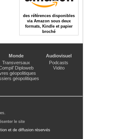
des références disponibles
via Amazon sous deux
formats, Kindle et papier
broché
Monde
Audiovisuel
Transversaux
Podcasts
Compil’ Diploweb
Vidéo
vres géopolitiques
siers géopolitiques
les
.
ésenter le site
ion et de diffusion réservés