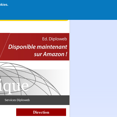
okies.
rticipation libre par CB ou Paypal, Merci !
Services Diploweb
Direction