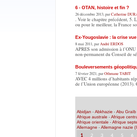
6 - OTAN, histoire et fin ?
26 décembre 2013, par
Catherine DU
. Voir le chapitre précédent, 5.
ou pour le meilleur, la France s
Ex-Yougoslavie : la crise vue
8 mai 2011, par
André ERDOS
APRES son admission à l’ONU e
non-permanent du Conseil de sé
Bouleversements géopolitique
7 février 2021, par
Othmane TABIT
AVEC 4 millions d’habitants répar
de l’Union européenne (2013). 
Abidjan
-
Abkhazie
-
Abu Graïb
Afrique australe
-
Afrique centr
Afrique orientale
-
Afrique sept
Allemagne
-
Allemagne nazie (I
1
2
3
4
5
6