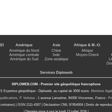
EI
Amérique
Asie
Afrique & M.-O.
Amérique du Nord
Chine
Afrique
Amérique centrale
Inde
Moyen-Orient
Amérique du Sud
Zone asiatique
Li
Dos
Services Diploweb
DIPLOWEB.COM - Premier site géopolitique francophone
S Expertise géopolitique - Diploweb, au capital de 3000 euros.
Mentions léga
publications, P. Verluise
- 1 avenue Lamartine, 94300 Vincennes, France -
Pr
ontraires) | ISSN 2111-4307 | Déclaration CNIL N°854004 | Droits de reproduct
| Dernière mise à jour le lundi 13 juillet 2026 |