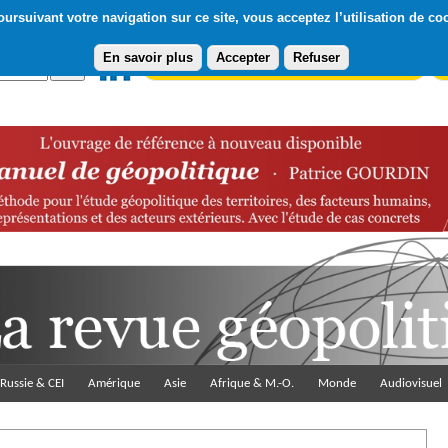
ursuivant votre navigation sur ce site, vous acceptez l’utilisation de co
En savoir plus
Accepter
Refuser
Abonnement gratuit à la Lettre du Diploweb
Pa
Russie & CEI
Amérique
Asie
Afrique & M.-O.
Monde
Audiovisuel