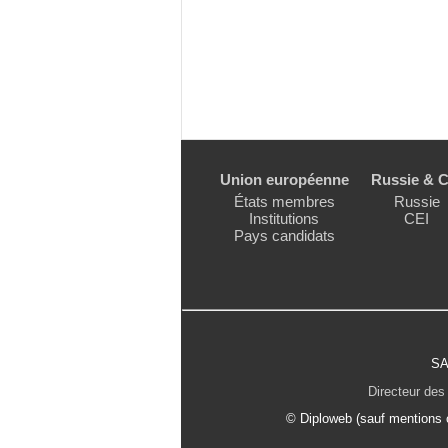
Union européenne
Russie & C
États membres
Russie
Institutions
CEI
Pays candidats
SA
Directeur des 
© Diploweb (sauf mentions c