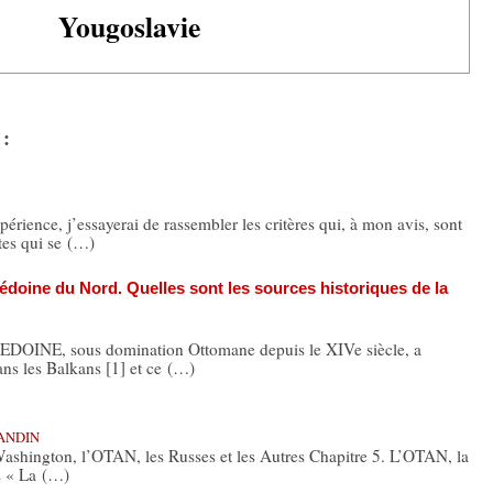
Yougoslavie
 :
rience, j’essayerai de rassembler les critères qui, à mon avis, sont
tes qui se (…)
cédoine du Nord. Quelles sont les sources historiques de la
DOINE, sous domination Ottomane depuis le XIVe siècle, a
ans les Balkans [1] et ce (…)
RANDIN
 Washington, l’OTAN, les Russes et les Autres Chapitre 5. L’OTAN, la
s « La (…)