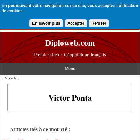
En poursuivant votre navigation sur ce site, vous acceptez l’utilisation
de cookies.
En savoir plus
Accepter
Refuser
Diploweb.com
Premier site de Géopolitique français
Menu
Mot-clé :
Victor Ponta
Articles liés à ce mot-clé :