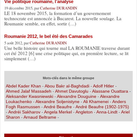
Vie politique roumaine, l’analyse
19 décembre 2015, par
Catherine DURANDIN
LE 18 novembre 2015, la formation d’un gouvernement
technocrate est annoncée à Bucarest. La nouvelle soulage. La
Roumanie semble, en effet, sortir (…)
Roumanie 2012, le bel été des Camarades
5 août 2012, par
Catherine DURANDIN
Une belle histoire qui tourne mal LA ROUMANIE traverse durant
cet été 2012 [6] une crise politique qui, en première lecture, se lit
simplement (…)
Mots-clés dans le même groupe
Abdel Kader Khan
-
Abou Bakr al-Baghdadi
-
Adolf Hitler
-
Ahmed Jalaf Massadeh
-
Ahmet Davutoglu
-
Alassane Ouattara
-
Aleksander Kwasniewski
-
Alexandre Douguine
-
Alexandre
Loukachenko
-
Alexandre Soljenistyne
-
Ali Khamenei
-
Anders
Fogh Rasmussen
-
André Beaufre
-
André Beaufre (1902-1975)
-
Andréi Sakharov
-
Angela Merkel
-
Angleton
-
Anna-Lindt
-
Ariel
Sharon
-
Arnaud Beltrame
-