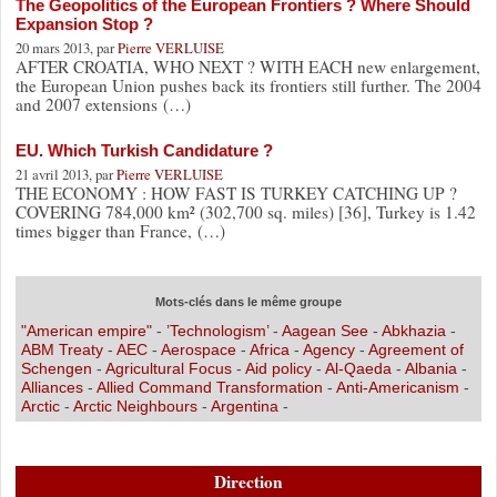
The Geopolitics of the European Frontiers ? Where Should
Expansion Stop ?
20 mars 2013, par
Pierre VERLUISE
AFTER CROATIA, WHO NEXT ? WITH EACH new enlargement,
the European Union pushes back its frontiers still further. The 2004
and 2007 extensions (…)
EU. Which Turkish Candidature ?
21 avril 2013, par
Pierre VERLUISE
THE ECONOMY : HOW FAST IS TURKEY CATCHING UP ?
COVERING 784,000 km² (302,700 sq. miles) [36], Turkey is 1.42
times bigger than France, (…)
Mots-clés dans le même groupe
"American empire"
-
’Technologism’
-
Aagean See
-
Abkhazia
-
ABM Treaty
-
AEC
-
Aerospace
-
Africa
-
Agency
-
Agreement of
Schengen
-
Agricultural Focus
-
Aid policy
-
Al-Qaeda
-
Albania
-
Alliances
-
Allied Command Transformation
-
Anti-Americanism
-
Arctic
-
Arctic Neighbours
-
Argentina
-
Direction