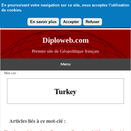
En poursuivant votre navigation sur ce site, vous acceptez l’utilisation
de cookies.
En savoir plus
Accepter
Refuser
Diploweb.com
Premier site de Géopolitique français
Menu
Mot-clé :
Turkey
Articles liés à ce mot-clé :