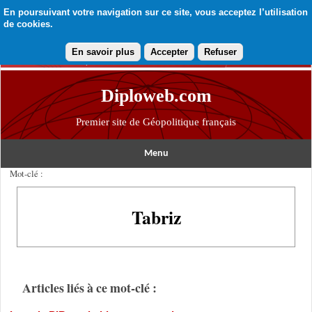
En poursuivant votre navigation sur ce site, vous acceptez l’utilisation
de cookies.
En savoir plus
Accepter
Refuser
Diploweb.com
Premier site de Géopolitique français
Menu
Mot-clé :
Tabriz
Articles liés à ce mot-clé :