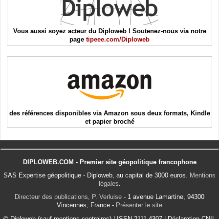
Vous aussi soyez acteur du Diploweb ! Soutenez-nous via notre
page
tipeee.com/Diploweb
des références disponibles via Amazon sous deux formats, Kindle
et papier broché
DIPLOWEB.COM - Premier site géopolitique francophone
SAS Expertise géopolitique - Diploweb, au capital de 3000 euros.
Mentions
légales
.
Directeur des publications, P. Verluise
- 1 avenue Lamartine, 94300
Vincennes, France -
Présenter le site
© Diploweb (sauf mentions contraires) | ISSN 2111-4307 | Déclaration CNIL