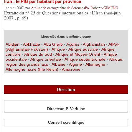
Iran : le PIB par habitant par province
1er mai 2007, par
Atelier de cartographie de SciencesPo
,
Roberto GIMENO
Extraite du n° 25 de Questions internationales : L’Iran (mai-juin
2007 , p. 69)
Mots-clés dans le même groupe
Abidjan
-
Abkhazie
-
Abu Graïb
-
Açores
-
Afghanistan
-
AfPak
(Afghanistan-Pakistan)
-
Afrique
-
Afrique australe
-
Afrique
centrale
-
Afrique du Sud
-
Afrique et Moyen-Orient
-
Afrique
occidentale
-
Afrique orientale
-
Afrique septentrionale
-
Afrique,
région des grands lacs
-
Albanie
-
Algérie
-
Allemagne
-
Allemagne nazie (IIIe Reich)
-
Amazonie
-
Direction
Directeur, P. Verluise
Conseil scientifique