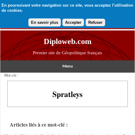
En poursuivant votre navigation sur ce site, vous acceptez l’utilisation
de cookies.
En savoir plus
Accepter
Refuser
Diploweb.com
Premier site de Géopolitique français
Menu
Mot-clé :
Spratleys
Articles liés à ce mot-clé :