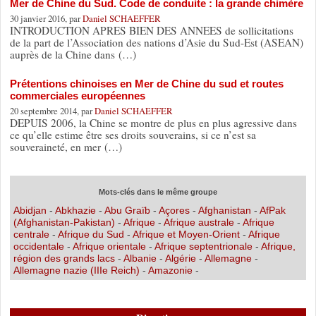
Mer de Chine du Sud. Code de conduite : la grande chimère
30 janvier 2016, par
Daniel SCHAEFFER
INTRODUCTION APRES BIEN DES ANNEES de sollicitations
de la part de l’Association des nations d’Asie du Sud-Est (ASEAN)
auprès de la Chine dans (…)
Prétentions chinoises en Mer de Chine du sud et routes
commerciales européennes
20 septembre 2014, par
Daniel SCHAEFFER
DEPUIS 2006, la Chine se montre de plus en plus agressive dans
ce qu’elle estime être ses droits souverains, si ce n’est sa
souveraineté, en mer (…)
Mots-clés dans le même groupe
Abidjan
-
Abkhazie
-
Abu Graïb
-
Açores
-
Afghanistan
-
AfPak
(Afghanistan-Pakistan)
-
Afrique
-
Afrique australe
-
Afrique
centrale
-
Afrique du Sud
-
Afrique et Moyen-Orient
-
Afrique
occidentale
-
Afrique orientale
-
Afrique septentrionale
-
Afrique,
région des grands lacs
-
Albanie
-
Algérie
-
Allemagne
-
Allemagne nazie (IIIe Reich)
-
Amazonie
-