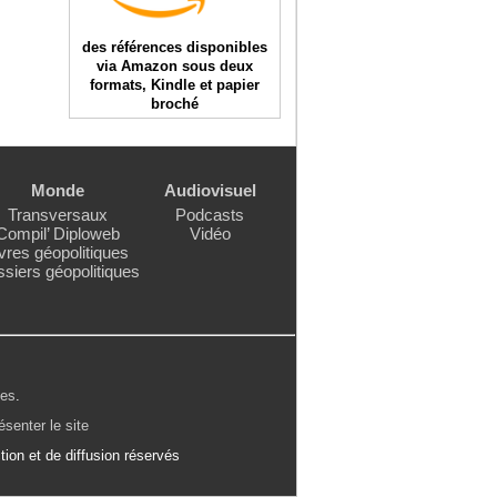
des références disponibles
via Amazon sous deux
formats, Kindle et papier
broché
Monde
Audiovisuel
Transversaux
Podcasts
Compil’ Diploweb
Vidéo
vres géopolitiques
siers géopolitiques
les
.
ésenter le site
ion et de diffusion réservés