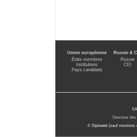
Union européenne
Russie & C
États membres
Russie
Institutions
CEI
Pays candidats
SA
Directeur des 
© Diploweb (sauf mentions c