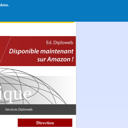
okies.
rticipation libre par CB ou Paypal, Merci !
Services Diploweb
Direction