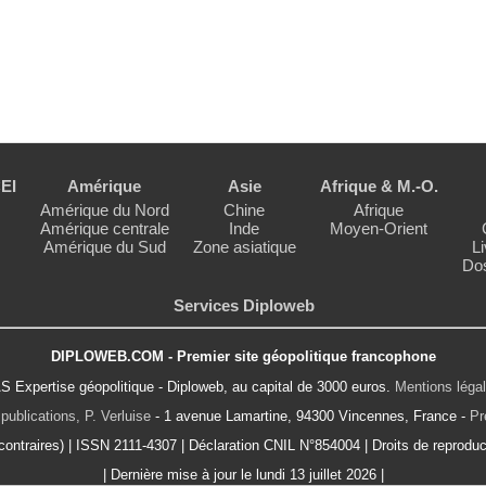
EI
Amérique
Asie
Afrique & M.-O.
Amérique du Nord
Chine
Afrique
Amérique centrale
Inde
Moyen-Orient
Amérique du Sud
Zone asiatique
Li
Dos
Services Diploweb
DIPLOWEB.COM - Premier site géopolitique francophone
S Expertise géopolitique - Diploweb, au capital de 3000 euros.
Mentions léga
publications, P. Verluise
- 1 avenue Lamartine, 94300 Vincennes, France -
Pr
ontraires) | ISSN 2111-4307 | Déclaration CNIL N°854004 | Droits de reproduct
| Dernière mise à jour le lundi 13 juillet 2026 |