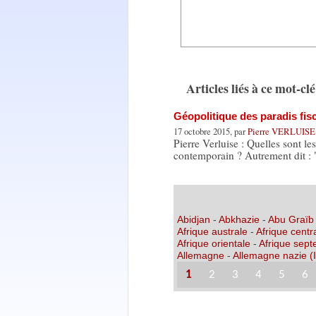
Articles liés à ce mot-clé
Géopolitique des paradis fis
17 octobre 2015, par
Pierre VERLUISE
Pierre Verluise : Quelles sont le
contemporain ? Autrement dit : 
Abidjan
-
Abkhazie
-
Abu Graïb
Afrique australe
-
Afrique centr
Afrique orientale
-
Afrique sept
Allemagne
-
Allemagne nazie (I
1
2
3
4
5
6