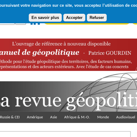
ursuivant votre navigation sur ce site, vous acceptez l’utilisation de co
En savoir plus
Accepter
Refuser
Abonnement gratuit à la Lettre du Diploweb
Pa
Russie & CEI
Amérique
Asie
Afrique & M.-O.
Monde
Audiovisuel