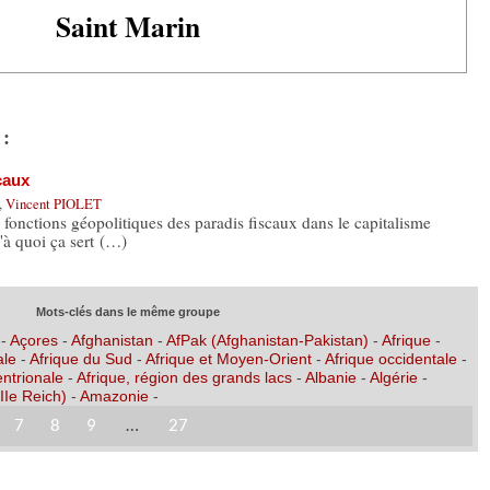
Saint Marin
 :
caux
,
Vincent PIOLET
s fonctions géopolitiques des paradis fiscaux dans le capitalisme
"à quoi ça sert (…)
Mots-clés dans le même groupe
-
Açores
-
Afghanistan
-
AfPak (Afghanistan-Pakistan)
-
Afrique
-
ale
-
Afrique du Sud
-
Afrique et Moyen-Orient
-
Afrique occidentale
-
entrionale
-
Afrique, région des grands lacs
-
Albanie
-
Algérie
-
IIe Reich)
-
Amazonie
-
7
8
9
…
27