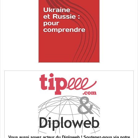
Vous aussi soyez acteur du Diploweb ! Soutenez-nous via notre