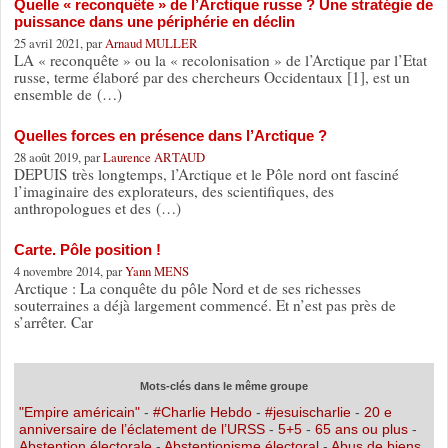
Quelle « reconquête » de l’Arctique russe ? Une stratégie de
puissance dans une périphérie en déclin
25 avril 2021, par
Arnaud MULLER
LA « reconquête » ou la « recolonisation » de l’Arctique par l’Etat
russe, terme élaboré par des chercheurs Occidentaux [1], est un
ensemble de (…)
Quelles forces en présence dans l’Arctique ?
28 août 2019, par
Laurence ARTAUD
DEPUIS très longtemps, l’Arctique et le Pôle nord ont fasciné
l’imaginaire des explorateurs, des scientifiques, des
anthropologues et des (…)
Carte. Pôle position !
4 novembre 2014, par
Yann MENS
Arctique : La conquête du pôle Nord et de ses richesses
souterraines a déjà largement commencé. Et n’est pas près de
s’arrêter. Car
Mots-clés dans le même groupe
"Empire américain"
-
#Charlie Hebdo
-
#jesuischarlie
-
20 e
anniversaire de l’éclatement de l’URSS
-
5+5
-
65 ans ou plus
-
Abstention électorale
-
Abstentionisme électoral
-
Abus de biens