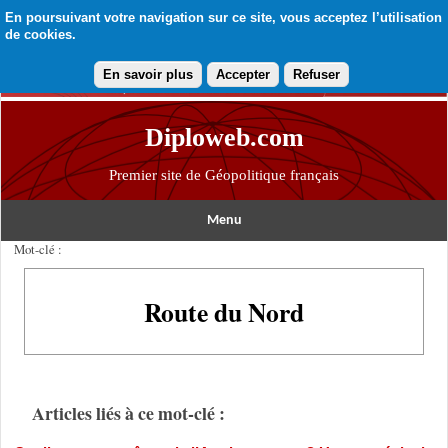
En poursuivant votre navigation sur ce site, vous acceptez l’utilisation
de cookies.
En savoir plus
Accepter
Refuser
Diploweb.com
Premier site de Géopolitique français
Menu
Mot-clé :
Route du Nord
Articles liés à ce mot-clé :