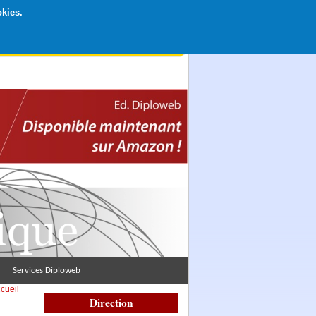
okies.
rticipation libre par CB ou Paypal, Merci !
Services Diploweb
cueil
Direction