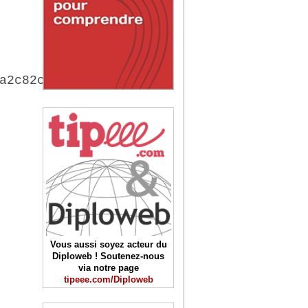
a2c82c795,orange.fr',',6a75a2c82c795,');
Vous aussi soyez acteur du
Diploweb ! Soutenez-nous
via notre page
tipeee.com/Diploweb