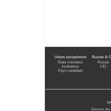
Union européenne
Russie & C
États membres
Russie
Institutions
CEI
Pays candidats
SA
Directeur des 