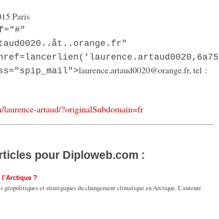
015 Paris
f="#"
taud0020..åt..orange.fr"
href=lancerlien('laurence.artaud0020,6a75
laurence.artaud0020
@
orange.fr, tel :
ss="spip_mail">
n/laurence-artaud/?originalSubdomain=fr
rticles pour Diploweb.com :
 l’Arctique ?
es géopolitiques et stratégiques du changement climatique en Arctique. L’auteure