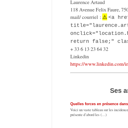
Laurence Artaud
118 Avenue Felix Faure, 75
mail/ courriel :
⚠️
<a hre
title="laurence.ar
onclick="location.
return false;" cla
+ 33 6 13 23 64 32
Linkedin
https://www.linkedin.com/i
Ses a
Quelles forces en présence dans
Voici un vaste tableau sur les incidenc
présente d’abord les (…)