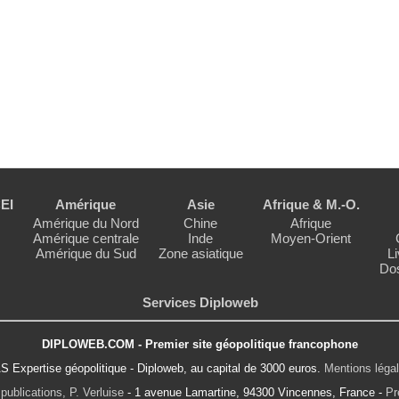
EI
Amérique
Asie
Afrique & M.-O.
Amérique du Nord
Chine
Afrique
Amérique centrale
Inde
Moyen-Orient
Amérique du Sud
Zone asiatique
Li
Dos
Services Diploweb
DIPLOWEB.COM - Premier site géopolitique francophone
S Expertise géopolitique - Diploweb, au capital de 3000 euros.
Mentions léga
publications, P. Verluise
- 1 avenue Lamartine, 94300 Vincennes, France -
Pr