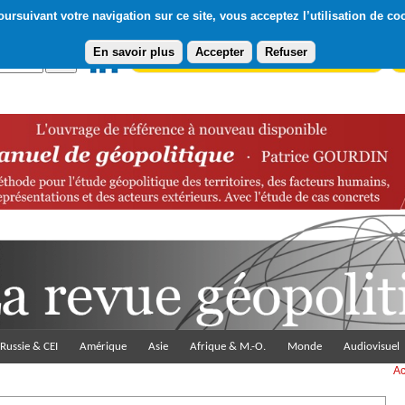
ursuivant votre navigation sur ce site, vous acceptez l’utilisation de co
En savoir plus
Accepter
Refuser
Abonnement gratuit à la Lettre du Diploweb
Pa
Russie & CEI
Amérique
Asie
Afrique & M.-O.
Monde
Audiovisuel
Ac