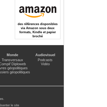
des références disponibles
via Amazon sous deux
formats, Kindle et papier
broché
Monde
Audiovisuel
Transversaux
Podcasts
Compil’ Diploweb
Vidéo
vres géopolitiques
siers géopolitiques
les
.
ésenter le site