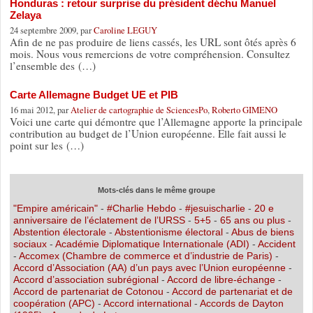
Honduras : retour surprise du président déchu Manuel
Zelaya
24 septembre 2009, par
Caroline LEGUY
Afin de ne pas produire de liens cassés, les URL sont ôtés après 6
mois. Nous vous remercions de votre compréhension. Consultez
l’ensemble des (…)
Carte Allemagne Budget UE et PIB
16 mai 2012, par
Atelier de cartographie de SciencesPo
,
Roberto GIMENO
Voici une carte qui démontre que l’Allemagne apporte la principale
contribution au budget de l’Union européenne. Elle fait aussi le
point sur les (…)
Mots-clés dans le même groupe
"Empire américain"
-
#Charlie Hebdo
-
#jesuischarlie
-
20 e
anniversaire de l’éclatement de l’URSS
-
5+5
-
65 ans ou plus
-
Abstention électorale
-
Abstentionisme électoral
-
Abus de biens
sociaux
-
Académie Diplomatique Internationale (ADI)
-
Accident
-
Accomex (Chambre de commerce et d’industrie de Paris)
-
Accord d’Association (AA) d’un pays avec l’Union européenne
-
Accord d’association subrégional
-
Accord de libre-échange
-
Accord de partenariat de Cotonou
-
Accord de partenariat et de
coopération (APC)
-
Accord international
-
Accords de Dayton