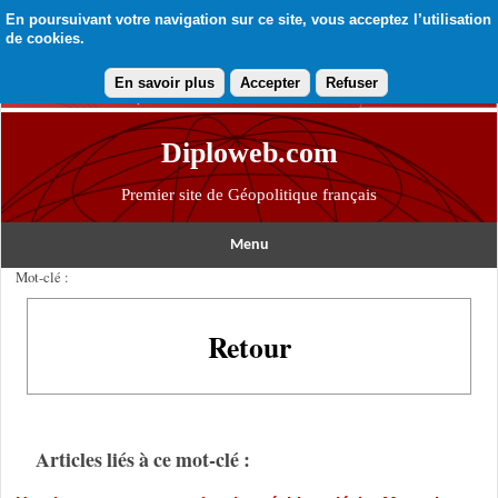
En poursuivant votre navigation sur ce site, vous acceptez l’utilisation
de cookies.
En savoir plus
Accepter
Refuser
Diploweb.com
Premier site de Géopolitique français
Menu
Mot-clé :
Retour
Articles liés à ce mot-clé :