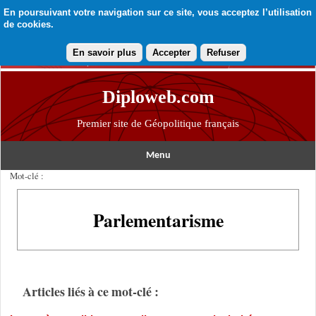
En poursuivant votre navigation sur ce site, vous acceptez l’utilisation
de cookies.
En savoir plus
Accepter
Refuser
Diploweb.com
Premier site de Géopolitique français
Menu
Mot-clé :
Parlementarisme
Articles liés à ce mot-clé :