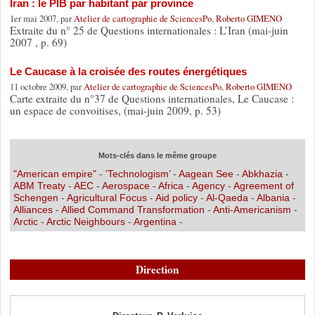
Iran : le PIB par habitant par province
1er mai 2007, par
Atelier de cartographie de SciencesPo
,
Roberto GIMENO
Extraite du n° 25 de Questions internationales : L’Iran (mai-juin
2007 , p. 69)
Le Caucase à la croisée des routes énergétiques
11 octobre 2009, par
Atelier de cartographie de SciencesPo
,
Roberto GIMENO
Carte extraite du n°37 de Questions internationales, Le Caucase :
un espace de convoitises, (mai-juin 2009, p. 53)
Mots-clés dans le même groupe
"American empire"
-
’Technologism’
-
Aagean See
-
Abkhazia
-
ABM Treaty
-
AEC
-
Aerospace
-
Africa
-
Agency
-
Agreement of
Schengen
-
Agricultural Focus
-
Aid policy
-
Al-Qaeda
-
Albania
-
Alliances
-
Allied Command Transformation
-
Anti-Americanism
-
Arctic
-
Arctic Neighbours
-
Argentina
-
Direction