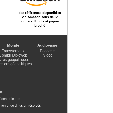
des références disponibles
via Amazon sous deux
formats, Kindle et papier
broché
Monde
Audiovisuel
Transversaux
Podcasts
Compil’ Diploweb
Vidéo
vres géopolitiques
siers géopolitiques
les
.
ésenter le site
ion et de diffusion réservés