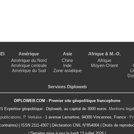
EI
Amérique
Asie
Afrique & M.-O.
Amérique du Nord
Chine
Afrique
Amérique centrale
Inde
Moyen-Orient
Amérique du Sud
Zone asiatique
Li
Dos
Services Diploweb
DIPLOWEB.COM - Premier site géopolitique francophone
S Expertise géopolitique - Diploweb, au capital de 3000 euros.
Mentions léga
publications, P. Verluise
- 1 avenue Lamartine, 94300 Vincennes, France -
Pr
ontraires) | ISSN 2111-4307 | Déclaration CNIL N°854004 | Droits de reproduct
| Dernière mise à jour le lundi 13 juillet 2026 |