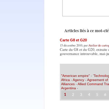
Articles liés à ce mot-clé
Carte G8 et G20
15 décembre 2010, par
Atelier de carto
Carte du G8 et du G20, extraite 
gouvernance introuvable, mai-ju
"American empire"
-
’Technolog
Africa
-
Agency
-
Agreement of
Alliances
-
Allied Command Tra
Argentina
-
1
2
3
4
5
6