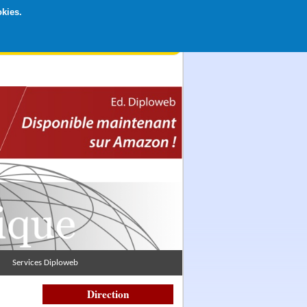
okies.
rticipation libre par CB ou Paypal, Merci !
Services Diploweb
Direction