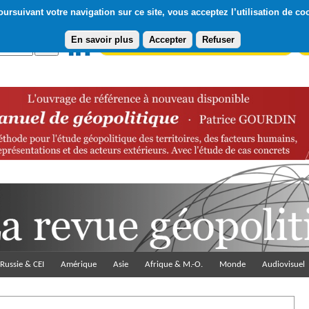
ursuivant votre navigation sur ce site, vous acceptez l’utilisation de co
En savoir plus
Accepter
Refuser
Abonnement gratuit à la Lettre du Diploweb
Pa
Russie & CEI
Amérique
Asie
Afrique & M.-O.
Monde
Audiovisuel