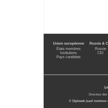
Union européenne
Russie & C
États membres
Russie
Institutions
CEI
Pays candidats
SA
Directeur des 
© Diploweb (sauf mentions c