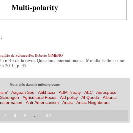
Multi-polarity
 :
graphie de SciencesPo
,
Roberto GIMENO
du n°43 de la revue Questions internationales, Mondialisation : une
in 2010, p. 35.
Mots-clés dans le même groupe
ism’
-
Aagean See
-
Abkhazia
-
ABM Treaty
-
AEC
-
Aerospace
-
 Schengen
-
Agricultural Focus
-
Aid policy
-
Al-Qaeda
-
Albania
-
nsformation
-
Anti-Americanism
-
Arctic
-
Arctic Neighbours
-
7
8
9
…
32