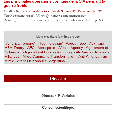
Les principales opérations connues de la CIA pendant la
guerre froide
4 avril 2009, par
Atelier de cartographie de SciencesPo
,
Roberto GIMENO
Carte extraite du n° 35 de Questions internationales :
Renseignement et services secrets (janvier-février 2009, p. 83).
Mots-clés dans le même groupe
"American empire"
-
’Technologism’
-
Aagean See
-
Abkhazia
-
ABM Treaty
-
AEC
-
Aerospace
-
Africa
-
Agency
-
Agreement of
Schengen
-
Agricultural Focus
-
Aid policy
-
Al-Qaeda
-
Albania
-
Alliances
-
Allied Command Transformation
-
Anti-Americanism
-
Arctic
-
Arctic Neighbours
-
Argentina
-
Direction
Directeur, P. Verluise
Conseil scientifique