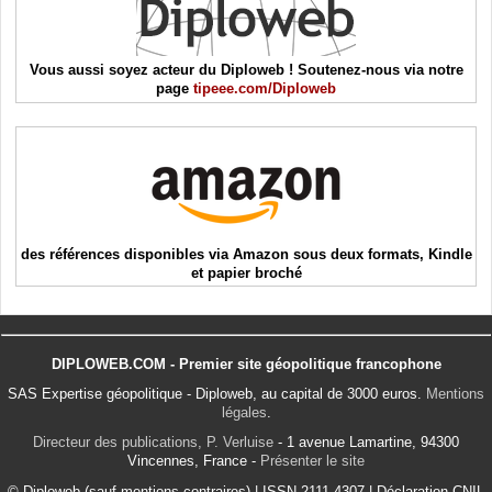
Vous aussi soyez acteur du Diploweb ! Soutenez-nous via notre
page
tipeee.com/Diploweb
des références disponibles via Amazon sous deux formats, Kindle
et papier broché
DIPLOWEB.COM - Premier site géopolitique francophone
SAS Expertise géopolitique - Diploweb, au capital de 3000 euros.
Mentions
légales
.
Directeur des publications, P. Verluise
- 1 avenue Lamartine, 94300
Vincennes, France -
Présenter le site
© Diploweb (sauf mentions contraires) | ISSN 2111-4307 | Déclaration CNIL