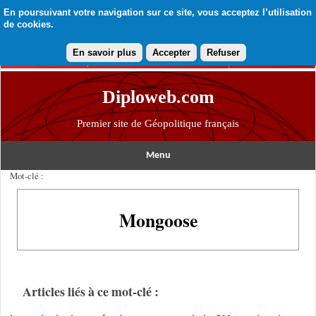
En poursuivant votre navigation sur ce site, vous acceptez l’utilisation
de cookies.
En savoir plus
Accepter
Refuser
Diploweb.com
Premier site de Géopolitique français
Menu
Mot-clé :
Mongoose
Articles liés à ce mot-clé :