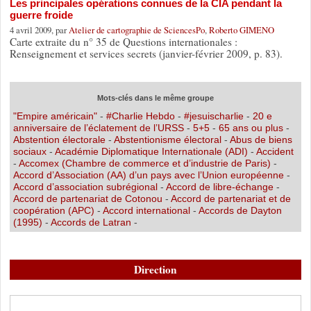
Les principales opérations connues de la CIA pendant la
guerre froide
4 avril 2009, par
Atelier de cartographie de SciencesPo
,
Roberto GIMENO
Carte extraite du n° 35 de Questions internationales :
Renseignement et services secrets (janvier-février 2009, p. 83).
Mots-clés dans le même groupe
"Empire américain"
-
#Charlie Hebdo
-
#jesuischarlie
-
20 e
anniversaire de l’éclatement de l’URSS
-
5+5
-
65 ans ou plus
-
Abstention électorale
-
Abstentionisme électoral
-
Abus de biens
sociaux
-
Académie Diplomatique Internationale (ADI)
-
Accident
-
Accomex (Chambre de commerce et d’industrie de Paris)
-
Accord d’Association (AA) d’un pays avec l’Union européenne
-
Accord d’association subrégional
-
Accord de libre-échange
-
Accord de partenariat de Cotonou
-
Accord de partenariat et de
coopération (APC)
-
Accord international
-
Accords de Dayton
(1995)
-
Accords de Latran
-
Direction