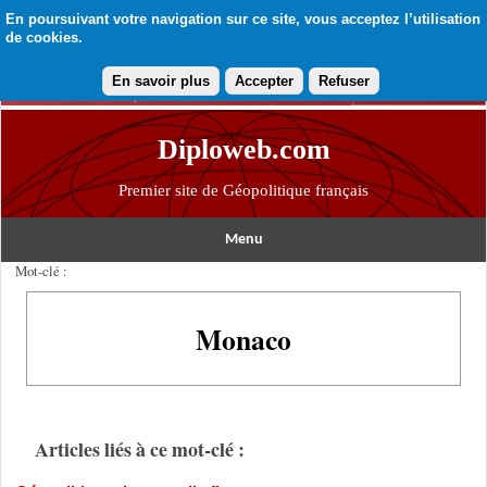
En poursuivant votre navigation sur ce site, vous acceptez l’utilisation
de cookies.
En savoir plus
Accepter
Refuser
Diploweb.com
Premier site de Géopolitique français
Menu
Mot-clé :
Monaco
Articles liés à ce mot-clé :