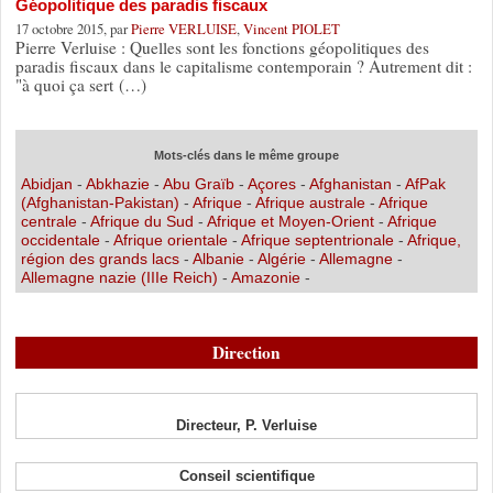
Géopolitique des paradis fiscaux
17 octobre 2015, par
Pierre VERLUISE
,
Vincent PIOLET
Pierre Verluise : Quelles sont les fonctions géopolitiques des
paradis fiscaux dans le capitalisme contemporain ? Autrement dit :
"à quoi ça sert (…)
Mots-clés dans le même groupe
Abidjan
-
Abkhazie
-
Abu Graïb
-
Açores
-
Afghanistan
-
AfPak
(Afghanistan-Pakistan)
-
Afrique
-
Afrique australe
-
Afrique
centrale
-
Afrique du Sud
-
Afrique et Moyen-Orient
-
Afrique
occidentale
-
Afrique orientale
-
Afrique septentrionale
-
Afrique,
région des grands lacs
-
Albanie
-
Algérie
-
Allemagne
-
Allemagne nazie (IIIe Reich)
-
Amazonie
-
Direction
Directeur, P. Verluise
Conseil scientifique