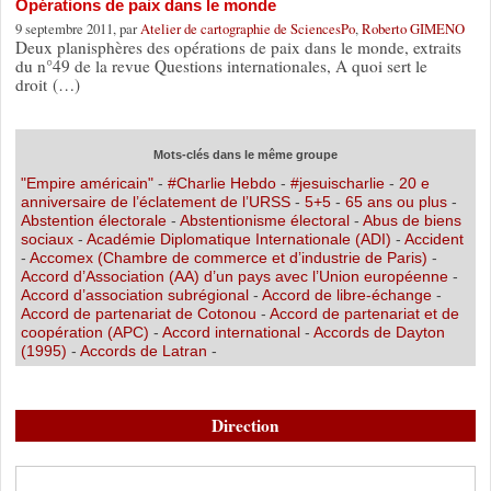
Opérations de paix dans le monde
9 septembre 2011, par
Atelier de cartographie de SciencesPo
,
Roberto GIMENO
Deux planisphères des opérations de paix dans le monde, extraits
du n°49 de la revue Questions internationales, A quoi sert le
droit (…)
Mots-clés dans le même groupe
"Empire américain"
-
#Charlie Hebdo
-
#jesuischarlie
-
20 e
anniversaire de l’éclatement de l’URSS
-
5+5
-
65 ans ou plus
-
Abstention électorale
-
Abstentionisme électoral
-
Abus de biens
sociaux
-
Académie Diplomatique Internationale (ADI)
-
Accident
-
Accomex (Chambre de commerce et d’industrie de Paris)
-
Accord d’Association (AA) d’un pays avec l’Union européenne
-
Accord d’association subrégional
-
Accord de libre-échange
-
Accord de partenariat de Cotonou
-
Accord de partenariat et de
coopération (APC)
-
Accord international
-
Accords de Dayton
(1995)
-
Accords de Latran
-
Direction