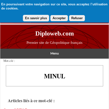
En poursuivant votre navigation sur ce site, vous acceptez l’utilisation
de cookies.
En savoir plus
Accepter
Refuser
Diploweb.com
Premier site de Géopolitique français
Menu
Mot-clé :
MINUL
Articles liés à ce mot-clé :