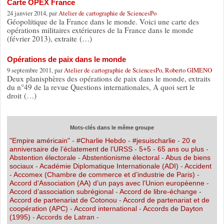
Carte OPEX France
24 janvier 2014, par
Atelier de cartographie de SciencesPo
Géopolitique de la France dans le monde. Voici une carte des
opérations militaires extérieures de la France dans le monde
(février 2013), extraite (…)
Opérations de paix dans le monde
9 septembre 2011, par
Atelier de cartographie de SciencesPo
,
Roberto GIMENO
Deux planisphères des opérations de paix dans le monde, extraits
du n°49 de la revue Questions internationales, A quoi sert le
droit (…)
Mots-clés dans le même groupe
"Empire américain"
-
#Charlie Hebdo
-
#jesuischarlie
-
20 e
anniversaire de l’éclatement de l’URSS
-
5+5
-
65 ans ou plus
-
Abstention électorale
-
Abstentionisme électoral
-
Abus de biens
sociaux
-
Académie Diplomatique Internationale (ADI)
-
Accident
-
Accomex (Chambre de commerce et d’industrie de Paris)
-
Accord d’Association (AA) d’un pays avec l’Union européenne
-
Accord d’association subrégional
-
Accord de libre-échange
-
Accord de partenariat de Cotonou
-
Accord de partenariat et de
coopération (APC)
-
Accord international
-
Accords de Dayton
(1995)
-
Accords de Latran
-