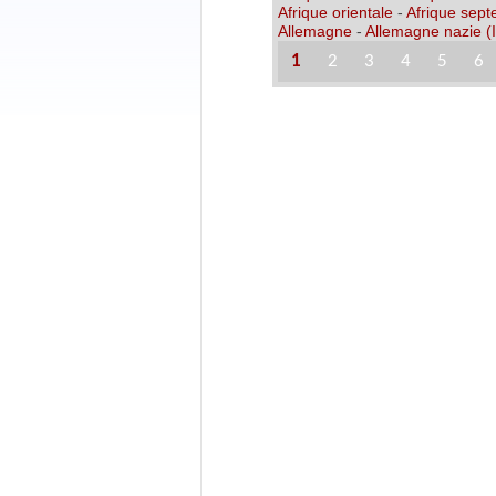
Afrique orientale
-
Afrique sept
Allemagne
-
Allemagne nazie (I
1
2
3
4
5
6