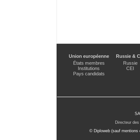
Union européenne
Russie & C
États membres
Russie
Institutions
CEI
Pays candidats
SA
Directeur des 
© Diploweb (sauf mentions c