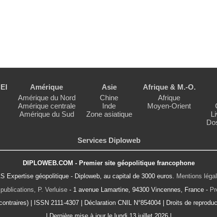
EI
Amérique
Asie
Afrique & M.-O.
Amérique du Nord
Chine
Afrique
Amérique centrale
Inde
Moyen-Orient
Amérique du Sud
Zone asiatique
Li
Dos
Services Diploweb
DIPLOWEB.COM - Premier site géopolitique francophone
S Expertise géopolitique - Diploweb, au capital de 3000 euros.
Mentions léga
publications, P. Verluise
- 1 avenue Lamartine, 94300 Vincennes, France -
Pr
ontraires) | ISSN 2111-4307 | Déclaration CNIL N°854004 | Droits de reproduct
| Dernière mise à jour le lundi 13 juillet 2026 |