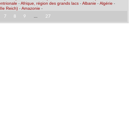
entrionale
-
Afrique, région des grands lacs
-
Albanie
-
Algérie
-
IIe Reich)
-
Amazonie
-
7
8
9
…
27