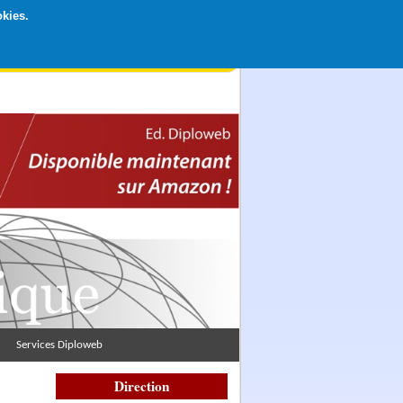
okies.
rticipation libre par CB ou Paypal, Merci !
Services Diploweb
Direction