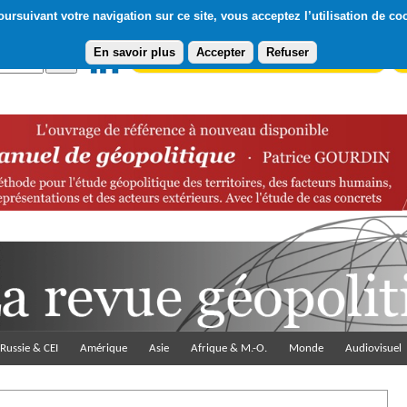
ursuivant votre navigation sur ce site, vous acceptez l’utilisation de co
En savoir plus
Accepter
Refuser
Abonnement gratuit à la Lettre du Diploweb
Pa
Russie & CEI
Amérique
Asie
Afrique & M.-O.
Monde
Audiovisuel