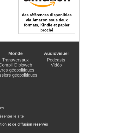
des références disponibles
via Amazon sous deux
formats, Kindle et papier
broché
Monde
Audiovisuel
Transversaux
Podcasts
Compil’ Diploweb
Vidéo
vres géopolitiques
siers géopolitiques
les
.
ésenter le site
ion et de diffusion réservés