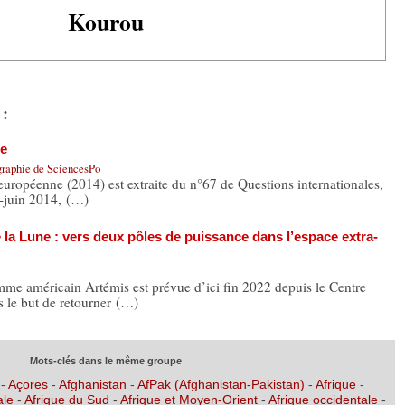
Kourou
 :
ne
graphie de SciencesPo
 européenne (2014) est extraite du n°67 de Questions internationales,
i-juin 2014, (…)
e la Lune : vers deux pôles de puissance dans l’espace extra-
me américain Artémis est prévue d’ici fin 2022 depuis le Centre
s le but de retourner (…)
Mots-clés dans le même groupe
-
Açores
-
Afghanistan
-
AfPak (Afghanistan-Pakistan)
-
Afrique
-
ale
-
Afrique du Sud
-
Afrique et Moyen-Orient
-
Afrique occidentale
-