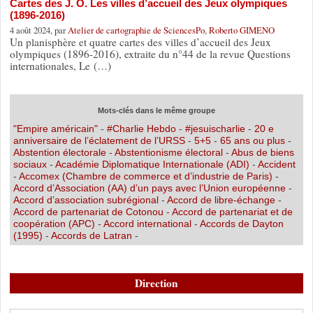
Cartes des J. O. Les villes d’accueil des Jeux olympiques
(1896-2016)
4 août 2024, par
Atelier de cartographie de SciencesPo
,
Roberto GIMENO
Un planisphère et quatre cartes des villes d’accueil des Jeux
olympiques (1896-2016), extraite du n°44 de la revue Questions
internationales, Le (…)
Mots-clés dans le même groupe
"Empire américain"
-
#Charlie Hebdo
-
#jesuischarlie
-
20 e
anniversaire de l’éclatement de l’URSS
-
5+5
-
65 ans ou plus
-
Abstention électorale
-
Abstentionisme électoral
-
Abus de biens
sociaux
-
Académie Diplomatique Internationale (ADI)
-
Accident
-
Accomex (Chambre de commerce et d’industrie de Paris)
-
Accord d’Association (AA) d’un pays avec l’Union européenne
-
Accord d’association subrégional
-
Accord de libre-échange
-
Accord de partenariat de Cotonou
-
Accord de partenariat et de
coopération (APC)
-
Accord international
-
Accords de Dayton
(1995)
-
Accords de Latran
-
Direction