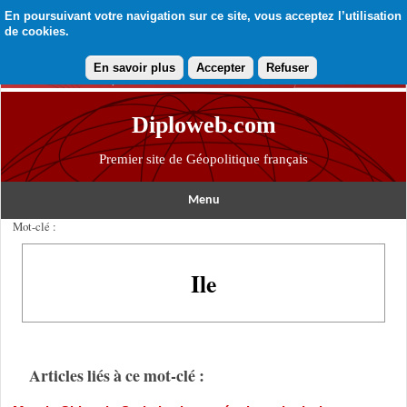
En poursuivant votre navigation sur ce site, vous acceptez l’utilisation
de cookies.
En savoir plus
Accepter
Refuser
Diploweb.com
Premier site de Géopolitique français
Menu
Mot-clé :
Ile
Articles liés à ce mot-clé :