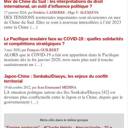
Mer de Chine du Sud : les interprétations du droit
international, un outil d’influence politique ?
17 janvier 2024, par
Frédéric LASSERRE
,
Olga V. ALEXEEVA
DES TENSIONS territoriales importantes sont récurrentes en mer
de Chine du Sud. Elles se sont à nouveau intensifiées à l’été 2023
entre la Chine (…)
Le Pacifique insulaire face au COVID-19 : quelles solidarités
et compétitions stratégiques ?
3 mai 2020, par
François GUILBERT
ALORS que le COVID-19 a fait son apparition dans le Pacifique
insulaire dès la fin janvier 2020, trois mois plus tard il touche
sanitairement un (…)
Japon-Chine : Senkaku/Diaoyu, les enjeux du conflit
territorial
19 décembre 2012, par
Jean-Emmanuel MEDINA
LA situation politique autour des îles Senkaku/Diaoyu [42] est
devenue plus conflictuelle entre le Japon et la Chine, depuis que le
gouvernement (…)
Mots-clés dans le même groupe
"Empire américain"
-
#Charlie Hebdo
-
#jesuischarlie
-
20 e