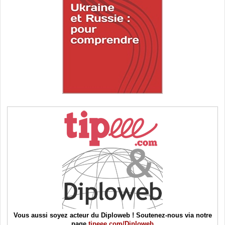
Vous aussi soyez acteur du Diploweb ! Soutenez-nous via notre
page
tipeee.com/Diploweb