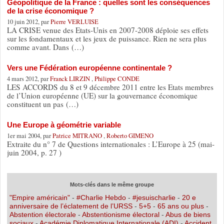
Géopolitique de la France : quelles sont les conséquences
de la crise économique ?
10 juin 2012, par
Pierre VERLUISE
LA CRISE venue des Etats-Unis en 2007-2008 déploie ses effets
sur les fondamentaux et les jeux de puissance. Rien ne sera plus
comme avant. Dans (…)
Vers une Fédération européenne continentale ?
4 mars 2012, par
Franck LIRZIN
,
Philippe CONDE
LES ACCORDS du 8 et 9 décembre 2011 entre les Etats membres
de l’Union européenne (UE) sur la gouvernance économique
constituent un pas (…)
Une Europe à géométrie variable
1er mai 2004, par
Patrice MITRANO
,
Roberto GIMENO
Extraite du n° 7 de Questions internationales : L’Europe à 25 (mai-
juin 2004, p. 27 )
Mots-clés dans le même groupe
"Empire américain"
-
#Charlie Hebdo
-
#jesuischarlie
-
20 e
anniversaire de l’éclatement de l’URSS
-
5+5
-
65 ans ou plus
-
Abstention électorale
-
Abstentionisme électoral
-
Abus de biens
sociaux
-
Académie Diplomatique Internationale (ADI)
-
Accident