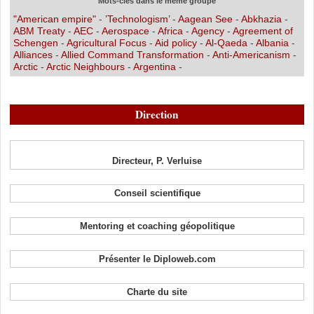
Mots-clés dans le même groupe
"American empire"
-
’Technologism’
-
Aagean See
-
Abkhazia
-
ABM Treaty
-
AEC
-
Aerospace
-
Africa
-
Agency
-
Agreement of
Schengen
-
Agricultural Focus
-
Aid policy
-
Al-Qaeda
-
Albania
-
Alliances
-
Allied Command Transformation
-
Anti-Americanism
-
Arctic
-
Arctic Neighbours
-
Argentina
-
Direction
Directeur, P. Verluise
Conseil scientifique
Mentoring et coaching géopolitique
Présenter le Diploweb.com
Charte du site