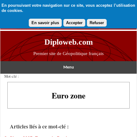
En poursuivant votre navigation sur ce site, vous acceptez l’utilisation
de cookies.
En savoir plus
Accepter
Refuser
Diploweb.com
Premier site de Géopolitique français
Menu
Mot-clé :
Euro zone
Articles liés à ce mot-clé :