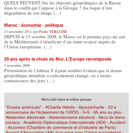
QUELS PEUVENT être les objectifs géopolitiques de la Russie
dans le conflit qui l’oppose à la Géorgie ? Au risque d’une
dégradation de son image (…)
Maroc : économie - politique
13 novembre 2011, par
Pierre VERLUISE
DEPUIS le 13 octobre 2008, le Maroc est le premier pays du sud
de la Méditerranée à bénéficier d’un statut avancé auprès de
l’Union européenne. (…)
20 ans après la chute du Mur. L’Europe recomposée
5 novembre 2009
Présentation de l’éditeur S’il peut sembler évident que la donne
géopolitique mondiale a radicalement changé, on a moins
connaissance des jeux (…)
Mots-clés dans le même groupe
"Empire américain"
-
#Charlie Hebdo
-
#jesuischarlie
-
20 e
anniversaire de l’éclatement de l’URSS
-
5+5
-
65 ans ou plus
-
Abstention électorale
-
Abstentionisme électoral
-
Abus de biens
sociaux
-
Académie Diplomatique Internationale (ADI)
-
Accident
-
Accomex (Chambre de commerce et d’industrie de Paris)
-
Accord d’Association (AA) d’un pays avec l’Union européenne
-