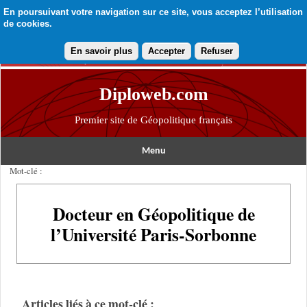
En poursuivant votre navigation sur ce site, vous acceptez l’utilisation
de cookies.
En savoir plus
Accepter
Refuser
Diploweb.com
Premier site de Géopolitique français
Menu
Mot-clé :
Docteur en Géopolitique de
l’Université Paris-Sorbonne
Articles liés à ce mot-clé :