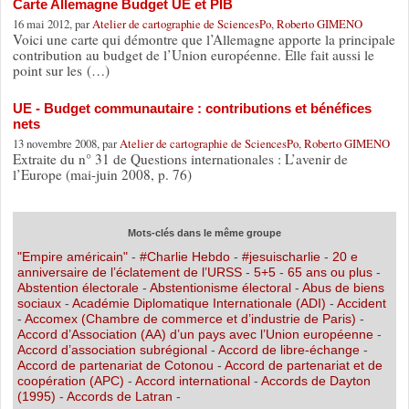
Carte Allemagne Budget UE et PIB
16 mai 2012, par
Atelier de cartographie de SciencesPo
,
Roberto GIMENO
Voici une carte qui démontre que l’Allemagne apporte la principale
contribution au budget de l’Union européenne. Elle fait aussi le
point sur les (…)
UE - Budget communautaire : contributions et bénéfices
nets
13 novembre 2008, par
Atelier de cartographie de SciencesPo
,
Roberto GIMENO
Extraite du n° 31 de Questions internationales : L’avenir de
l’Europe (mai-juin 2008, p. 76)
Mots-clés dans le même groupe
"Empire américain"
-
#Charlie Hebdo
-
#jesuischarlie
-
20 e
anniversaire de l’éclatement de l’URSS
-
5+5
-
65 ans ou plus
-
Abstention électorale
-
Abstentionisme électoral
-
Abus de biens
sociaux
-
Académie Diplomatique Internationale (ADI)
-
Accident
-
Accomex (Chambre de commerce et d’industrie de Paris)
-
Accord d’Association (AA) d’un pays avec l’Union européenne
-
Accord d’association subrégional
-
Accord de libre-échange
-
Accord de partenariat de Cotonou
-
Accord de partenariat et de
coopération (APC)
-
Accord international
-
Accords de Dayton
(1995)
-
Accords de Latran
-