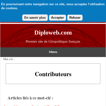
En poursuivant votre navigation sur ce site, vous acceptez l’utilisation
de cookies.
En savoir plus
Accepter
Refuser
Diploweb.com
Premier site de Géopolitique français
Menu
Mot-clé :
Contributeurs
Articles liés à ce mot-clé :