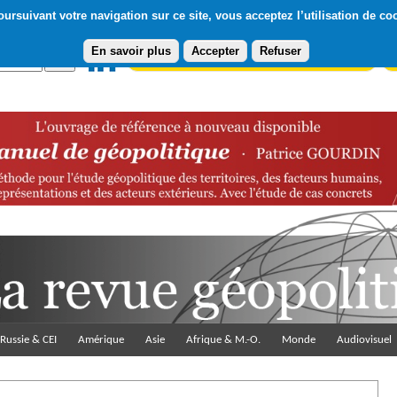
ursuivant votre navigation sur ce site, vous acceptez l’utilisation de co
En savoir plus
Accepter
Refuser
Abonnement gratuit à la Lettre du Diploweb
Pa
Russie & CEI
Amérique
Asie
Afrique & M.-O.
Monde
Audiovisuel