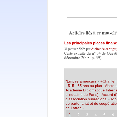
Articles liés à ce mot-clé
Les principales places finan
31 janvier 2009, par
Atelier de cartogr
Carte extraite du n° 34 de Quest
décembre 2008, p. 39).
"Empire américain"
-
#Charlie
-
5+5
-
65 ans ou plus
-
Abstent
Académie Diplomatique Interna
d’industrie de Paris)
-
Accord d
d’association subrégional
-
Acc
de partenariat et de coopérati
de Latran
-
1
2
3
4
5
6