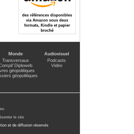
des références disponibles
via Amazon sous deux
formats, Kindle et papier
broché
Monde
Audiovisuel
Transversaux
Podcasts
Compil’ Diploweb
Vidéo
vres géopolitiques
siers géopolitiques
les
.
ésenter le site
ion et de diffusion réservés