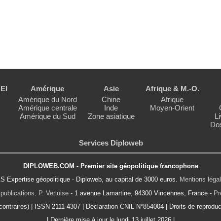
EI
Amérique
Asie
Afrique & M.-O.
Amérique du Nord
Chine
Afrique
Amérique centrale
Inde
Moyen-Orient
Amérique du Sud
Zone asiatique
Li
Dos
Services Diploweb
DIPLOWEB.COM - Premier site géopolitique francophone
S Expertise géopolitique - Diploweb, au capital de 3000 euros.
Mentions léga
publications, P. Verluise
- 1 avenue Lamartine, 94300 Vincennes, France -
Pr
ontraires) | ISSN 2111-4307 | Déclaration CNIL N°854004 | Droits de reproduct
| Dernière mise à jour le lundi 13 juillet 2026 |