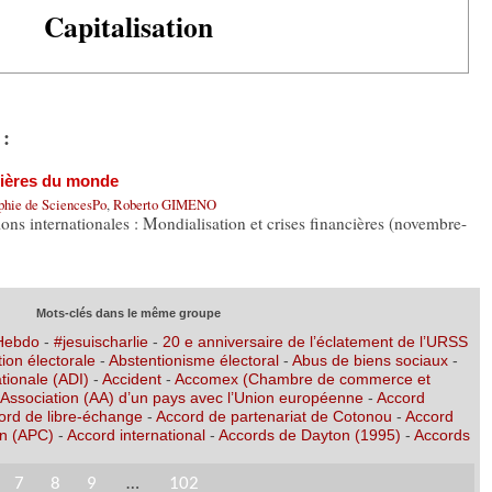
Capitalisation
 :
cières du monde
aphie de SciencesPo
,
Roberto GIMENO
ions internationales : Mondialisation et crises financières (novembre-
Mots-clés dans le même groupe
 Hebdo
-
#jesuischarlie
-
20 e anniversaire de l’éclatement de l’URSS
ion électorale
-
Abstentionisme électoral
-
Abus de biens sociaux
-
tionale (ADI)
-
Accident
-
Accomex (Chambre de commerce et
’Association (AA) d’un pays avec l’Union européenne
-
Accord
ord de libre-échange
-
Accord de partenariat de Cotonou
-
Accord
on (APC)
-
Accord international
-
Accords de Dayton (1995)
-
Accords
7
8
9
…
102