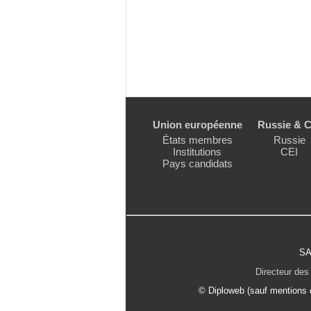
Union européenne
Russie & C
États membres
Russie
Institutions
CEI
Pays candidats
SA
Directeur des 
© Diploweb (sauf mentions c