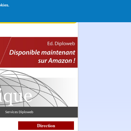
okies.
rticipation libre par CB ou Paypal, Merci !
Services Diploweb
Direction