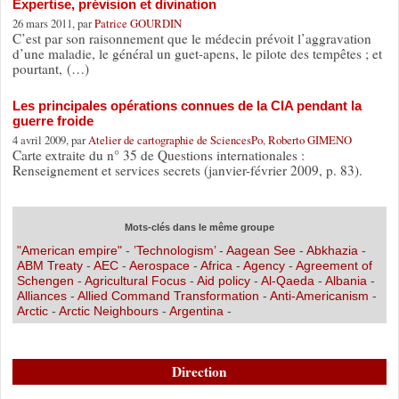
Expertise, prévision et divination
26 mars 2011, par
Patrice GOURDIN
C’est par son raisonnement que le médecin prévoit l’aggravation
d’une maladie, le général un guet-apens, le pilote des tempêtes ; et
pourtant, (…)
Les principales opérations connues de la CIA pendant la
guerre froide
4 avril 2009, par
Atelier de cartographie de SciencesPo
,
Roberto GIMENO
Carte extraite du n° 35 de Questions internationales :
Renseignement et services secrets (janvier-février 2009, p. 83).
Mots-clés dans le même groupe
"American empire"
-
’Technologism’
-
Aagean See
-
Abkhazia
-
ABM Treaty
-
AEC
-
Aerospace
-
Africa
-
Agency
-
Agreement of
Schengen
-
Agricultural Focus
-
Aid policy
-
Al-Qaeda
-
Albania
-
Alliances
-
Allied Command Transformation
-
Anti-Americanism
-
Arctic
-
Arctic Neighbours
-
Argentina
-
Direction