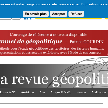
ursuivant votre navigation sur ce site, vous acceptez l’utilisation de co
En savoir plus
Accepter
Refuser
Abonnement gratuit à la Lettre du Diploweb
Pa
Russie & CEI
Amérique
Asie
Afrique & M.-O.
Monde
Audiovisuel