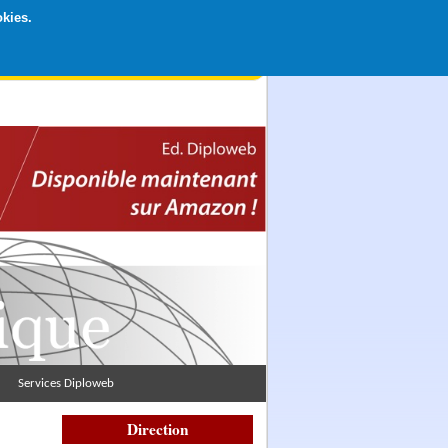
okies.
rticipation libre par CB ou Paypal, Merci !
Services Diploweb
Direction