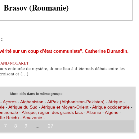
Brasov (Roumanie)
 :
vérité sur un coup d’état communiste", Catherine Durandin,
INAND-NOGARET
urs entourée de mystère, donne lieu à d’éternels débats entre les
 croisent et (…)
Mots-clés dans le même groupe
-
Açores
-
Afghanistan
-
AfPak (Afghanistan-Pakistan)
-
Afrique
-
ale
-
Afrique du Sud
-
Afrique et Moyen-Orient
-
Afrique occidentale
-
entrionale
-
Afrique, région des grands lacs
-
Albanie
-
Algérie
-
IIe Reich)
-
Amazonie
-
7
8
9
…
27