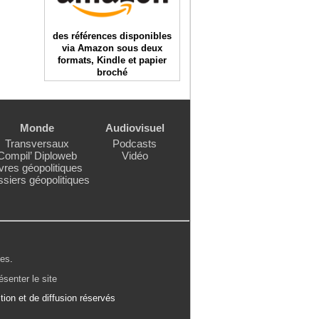
des références disponibles
via Amazon sous deux
formats, Kindle et papier
broché
Monde
Audiovisuel
Transversaux
Podcasts
Compil’ Diploweb
Vidéo
vres géopolitiques
siers géopolitiques
les
.
ésenter le site
ion et de diffusion réservés