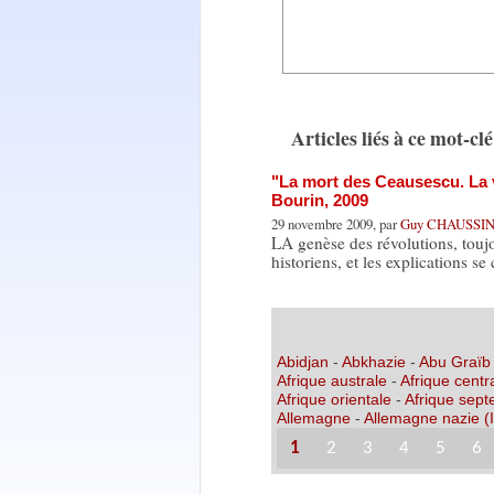
Articles liés à ce mot-clé
"La mort des Ceausescu. La 
Bourin, 2009
29 novembre 2009, par
Guy CHAUSS
LA genèse des révolutions, toujo
historiens, et les explications se
Abidjan
-
Abkhazie
-
Abu Graïb
Afrique australe
-
Afrique centr
Afrique orientale
-
Afrique sept
Allemagne
-
Allemagne nazie (I
1
2
3
4
5
6