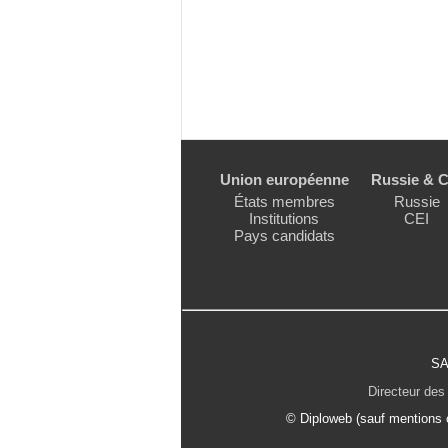
Union européenne
Russie & C
États membres
Russie
Institutions
CEI
Pays candidats
SA
Directeur des 
© Diploweb (sauf mentions c