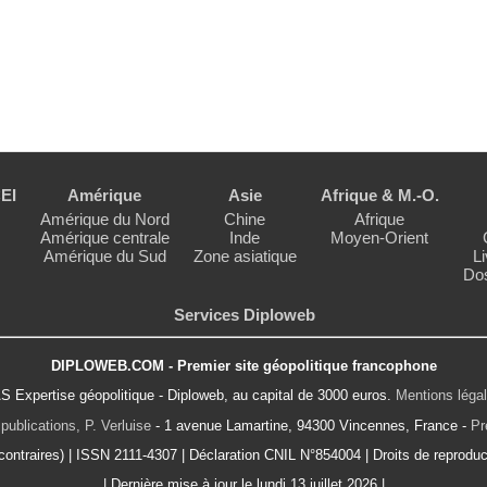
EI
Amérique
Asie
Afrique & M.-O.
Amérique du Nord
Chine
Afrique
Amérique centrale
Inde
Moyen-Orient
Amérique du Sud
Zone asiatique
Li
Dos
Services Diploweb
DIPLOWEB.COM - Premier site géopolitique francophone
S Expertise géopolitique - Diploweb, au capital de 3000 euros.
Mentions léga
publications, P. Verluise
- 1 avenue Lamartine, 94300 Vincennes, France -
Pr
ontraires) | ISSN 2111-4307 | Déclaration CNIL N°854004 | Droits de reproduct
| Dernière mise à jour le lundi 13 juillet 2026 |