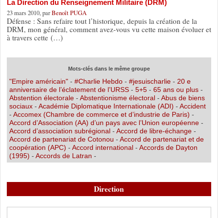
La Direction du Renseignement Militaire (DRM)
23 mars 2010, par
Benoît PUGA
Défense : Sans refaire tout l’historique, depuis la création de la
DRM, mon général, comment avez-vous vu cette maison évoluer et
à travers cette (…)
Mots-clés dans le même groupe
"Empire américain"
-
#Charlie Hebdo
-
#jesuischarlie
-
20 e
anniversaire de l’éclatement de l’URSS
-
5+5
-
65 ans ou plus
-
Abstention électorale
-
Abstentionisme électoral
-
Abus de biens
sociaux
-
Académie Diplomatique Internationale (ADI)
-
Accident
-
Accomex (Chambre de commerce et d’industrie de Paris)
-
Accord d’Association (AA) d’un pays avec l’Union européenne
-
Accord d’association subrégional
-
Accord de libre-échange
-
Accord de partenariat de Cotonou
-
Accord de partenariat et de
coopération (APC)
-
Accord international
-
Accords de Dayton
(1995)
-
Accords de Latran
-
Direction