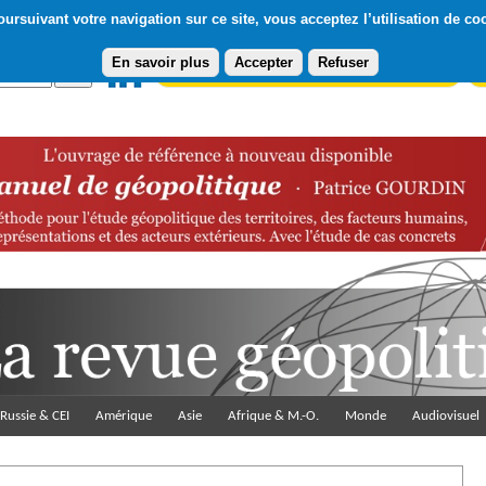
ursuivant votre navigation sur ce site, vous acceptez l’utilisation de co
En savoir plus
Accepter
Refuser
Abonnement gratuit à la Lettre du Diploweb
Pa
Russie & CEI
Amérique
Asie
Afrique & M.-O.
Monde
Audiovisuel