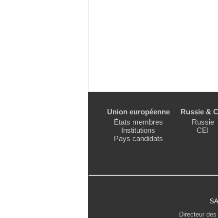
Union européenne
Russie & C
États membres
Russie
Institutions
CEI
Pays candidats
SA
Directeur des 