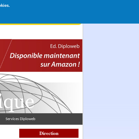
okies.
rticipation libre par CB ou Paypal, Merci !
Services Diploweb
Direction