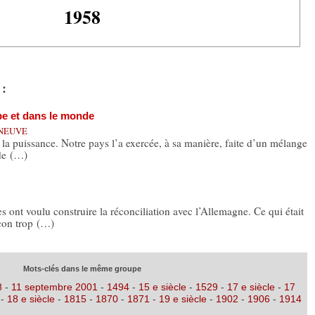
1958
 :
pe et dans le monde
NNEUVE
a puissance. Notre pays l’a exercée, à sa manière, faite d’un mélange
 de (…)
s ont voulu construire la réconciliation avec l’Allemagne. Ce qui était
çon trop (…)
Mots-clés dans le même groupe
8
-
11 septembre 2001
-
1494
-
15 e siècle
-
1529
-
17 e siècle
-
17
-
18 e siècle
-
1815
-
1870
-
1871
-
19 e siècle
-
1902
-
1906
-
1914