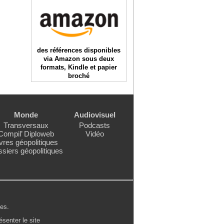
des références disponibles
via Amazon sous deux
formats, Kindle et papier
broché
Monde
Audiovisuel
Transversaux
Podcasts
Compil’ Diploweb
Vidéo
vres géopolitiques
siers géopolitiques
les
.
ésenter le site