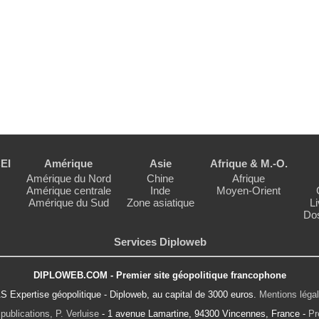
EI
Amérique
Asie
Afrique & M.-O.
Amérique du Nord
Chine
Afrique
Amérique centrale
Inde
Moyen-Orient
Amérique du Sud
Zone asiatique
Li
Dos
Services Diploweb
DIPLOWEB.COM - Premier site géopolitique francophone
S Expertise géopolitique - Diploweb, au capital de 3000 euros.
Mentions léga
publications, P. Verluise
- 1 avenue Lamartine, 94300 Vincennes, France -
Pr