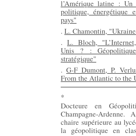
l’Amérique latine : Un 
politique, énergétique 
pays"
.
L. Chamontin, "Ukraine
.
L. Bloch, "L’Internet
Unis ? : Géopolitique
stratégique"
.
G-F Dumont, P. Verlu
From the Atlantic to the 
*
Docteure en Géopolit
Champagne-Ardenne. Ag
chaire supérieure au lycé
la géopolitique en cla