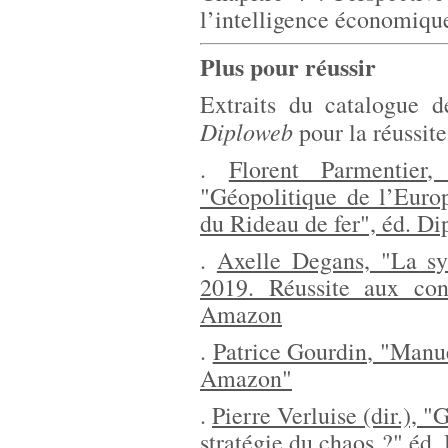
l’intelligence économiqu
Plus pour réussir
Extraits du catalogue d
Diploweb
pour la réussit
.
Florent Parmentier,
"Géopolitique de l’Europ
du Rideau de fer", éd. D
.
Axelle Degans, "La syn
2019. Réussite aux co
Amazon
.
Patrice Gourdin, "Manue
Amazon"
.
Pierre Verluise (dir.),
stratégie du chaos ?" éd