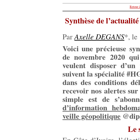
Retour à
Synthèse de l’actualit
Axelle DEGANS
Par
*, le
Voici une précieuse syn
de novembre 2020 qui 
veulent disposer d’un p
suivent la spécialité #
dans des conditions dé
recevoir nos alertes su
simple est de s’abon
d’information hebdoma
veille géopolitique
@dipl
Le 