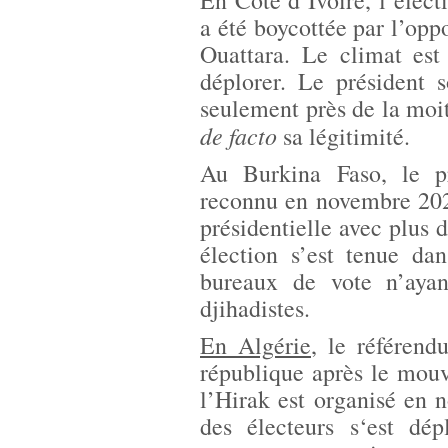
En Côte d’Ivoire, l’élec
a été boycottée par l’opp
Ouattara. Le climat est
déplorer. Le président s
seulement près de la moit
de facto
sa légitimité.
Au Burkina Faso, le p
reconnu en novembre 202
présidentielle avec plus 
élection s’est tenue da
bureaux de vote n’aya
djihadistes.
En Algérie
, le référend
république après le mou
l’Hirak est organisé en
des électeurs s‘est dé