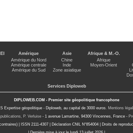
EI
Amérique
Asie
Afrique & M.-O.
Amérique du Nord
Chine
Afrique
Amérique centrale
Inde
Moyen-Orient
Amérique du Sud
Zone asiatique
Li
Dos
Services Diploweb
DIPLOWEB.COM - Premier site géopolitique francophone
S Expertise géopolitique - Diploweb, au capital de 3000 euros.
Mentions léga
publications, P. Verluise
- 1 avenue Lamartine, 94300 Vincennes, France -
Pr
ontraires) | ISSN 2111-4307 | Déclaration CNIL N°854004 | Droits de reproduct
| Dernière mise à jour le lundi 13 juillet 2026 |