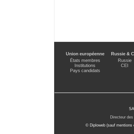
Union européenne
Russie & C
États membres
Russie
Institutions
CEI
Pays candidats
SA
Directeur des 
© Diploweb (sauf mentions c