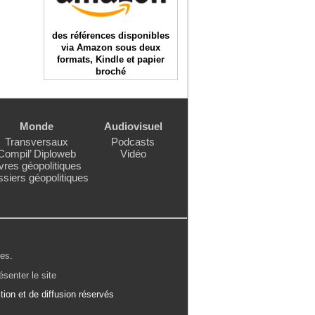
des références disponibles
via Amazon sous deux
formats, Kindle et papier
broché
Monde
Audiovisuel
Transversaux
Podcasts
Compil’ Diploweb
Vidéo
vres géopolitiques
siers géopolitiques
les
.
ésenter le site
ion et de diffusion réservés