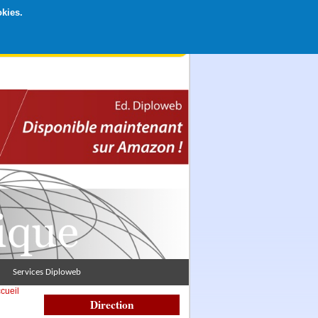
okies.
rticipation libre par CB ou Paypal, Merci !
Services Diploweb
cueil
Direction