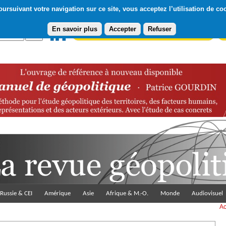
ursuivant votre navigation sur ce site, vous acceptez l’utilisation de co
En savoir plus
Accepter
Refuser
Abonnement gratuit à la Lettre du Diploweb
Pa
Russie & CEI
Amérique
Asie
Afrique & M.-O.
Monde
Audiovisuel
Ac