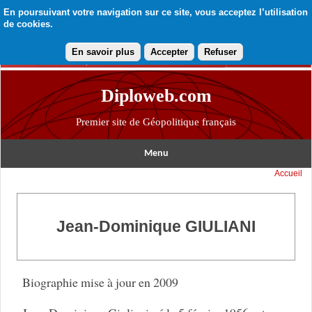
En poursuivant votre navigation sur ce site, vous acceptez l’utilisation
de cookies.
En savoir plus
Accepter
Refuser
Diploweb.com
Premier site de Géopolitique français
Menu
Accueil
Jean-Dominique GIULIANI
Biographie mise à jour en 2009