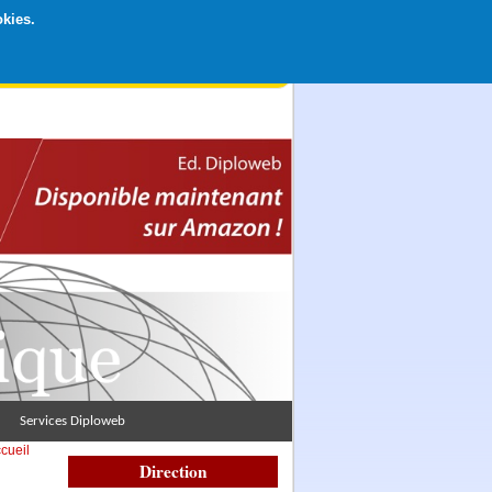
okies.
rticipation libre par CB ou Paypal, Merci !
Services Diploweb
cueil
Direction