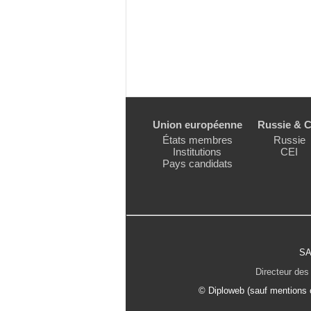
Union européenne
Russie & C
États membres
Russie
Institutions
CEI
Pays candidats
SA
Directeur des 
© Diploweb (sauf mentions c