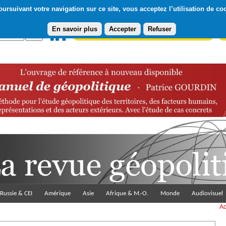
ursuivant votre navigation sur ce site, vous acceptez l’utilisation de co
En savoir plus
Accepter
Refuser
Abonnement gratuit à la Lettre du Diploweb
Pa
Russie & CEI
Amérique
Asie
Afrique & M.-O.
Monde
Audiovisuel
Ac