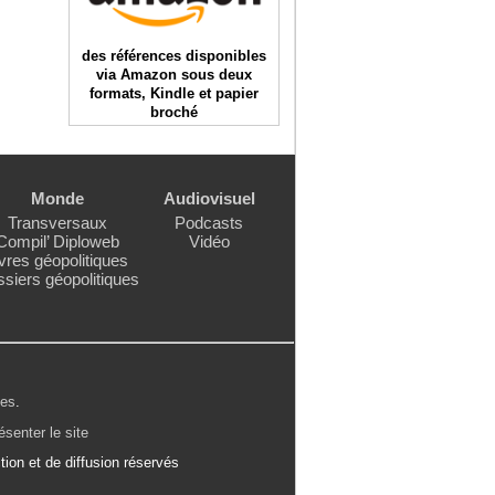
des références disponibles
via Amazon sous deux
formats, Kindle et papier
broché
Monde
Audiovisuel
Transversaux
Podcasts
Compil’ Diploweb
Vidéo
vres géopolitiques
siers géopolitiques
les
.
ésenter le site
ion et de diffusion réservés