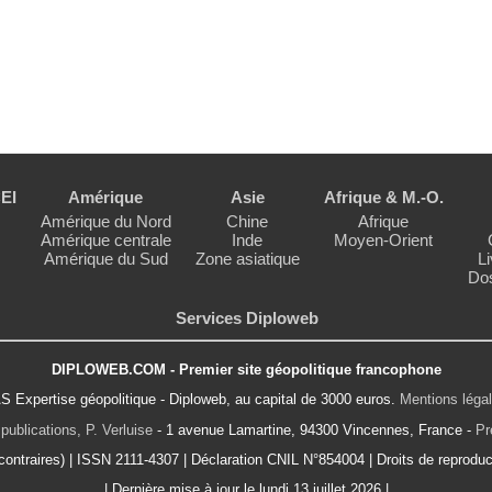
EI
Amérique
Asie
Afrique & M.-O.
Amérique du Nord
Chine
Afrique
Amérique centrale
Inde
Moyen-Orient
Amérique du Sud
Zone asiatique
Li
Dos
Services Diploweb
DIPLOWEB.COM - Premier site géopolitique francophone
S Expertise géopolitique - Diploweb, au capital de 3000 euros.
Mentions léga
publications, P. Verluise
- 1 avenue Lamartine, 94300 Vincennes, France -
Pr
ontraires) | ISSN 2111-4307 | Déclaration CNIL N°854004 | Droits de reproduct
| Dernière mise à jour le lundi 13 juillet 2026 |