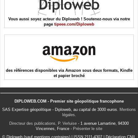
Vous aussi soyez acteur du Diploweb ! Soutenez-nous via notre
page
tipeee.com/Diploweb
des références disponibles via Amazon sous deux formats, Kindle
et papier broché
DIPLOWEB.COM - Premier site géopolitique francophone
SAS Expertise géopolitique - Diploweb, au capital de 3000 euros.
Mentions
légales
.
Directeur des publications, P. Verluise
- 1 avenue Lamartine, 94300
Vincennes, France -
Présenter le site
© Diploweb (sauf mentions contraires) | ISSN 2111-4307 | Déclaration CNIL