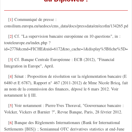
[
]
Communiqué de presse :
1
consilium.europa.eu/uedocs/cms_data/docs/pressdata/en/ecofin/134265.pdf.
[
]
Cf. "La supervision bancaire européenne en 10 questions", in :
2
touteleurope.eu/index.php ?
id=2778&cmd=FICHE&uid=6172&no_cache=1&display%5Bfiche%5D=61
[
]
Cf. Banque Centrale Européenne : ECB (2012), "Financial
3
Integration in Europe", April.
[
]
Sénat : Proposition de résolution sur la réglementation bancaire (E
4
6480 et E 6787), Rapport n° 467 (2011-2012) de Mme Nicole Bricq, fait
au nom de la commission des finances, déposé le 6 mars 2012. Voir
notamment le § III.
[
]
Voir notamment : Pierre-Yves Thoraval, "Gouvernance bancaire :
5
Volcker, Vickers et Barnier ?", Revue Banque, Paris, 28 février 2012.
[
]
Banque des Règlements Internationaux (Bank for International
6
Settlements [BIS]) ; Semiannual OTC derivatives statistics at end-June