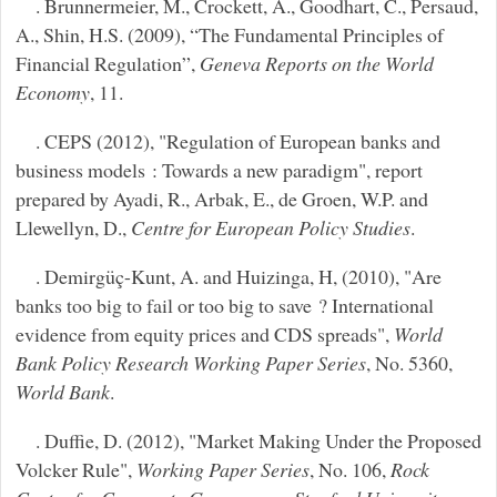
. Brunnermeier, M., Crockett, A., Goodhart, C., Persaud,
A., Shin, H.S. (2009), “The Fundamental Principles of
Financial Regulation”,
Geneva Reports on the World
Economy
, 11.
. CEPS (2012), "Regulation of European banks and
business models : Towards a new paradigm", report
prepared by Ayadi, R., Arbak, E., de Groen, W.P. and
Llewellyn, D.,
Centre for European Policy Studies
.
. Demirgüç-Kunt, A. and Huizinga, H, (2010), "Are
banks too big to fail or too big to save ? International
evidence from equity prices and CDS spreads",
World
Bank Policy Research Working Paper Series
, No. 5360,
World Bank
.
. Duffie, D. (2012), "Market Making Under the Proposed
Volcker Rule",
Working Paper Series
, No. 106,
Rock