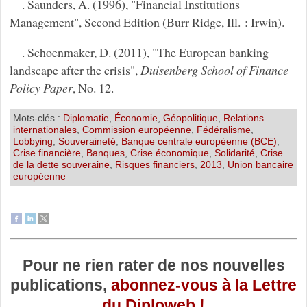
. Saunders, A. (1996), "Financial Institutions
Management", Second Edition (Burr Ridge, Ill. : Irwin).
. Schoenmaker, D. (2011), "The European banking
landscape after the crisis",
Duisenberg School of Finance
Policy Paper
, No. 12.
Mots-clés :
Diplomatie
,
Économie
,
Géopolitique
,
Relations
internationales
,
Commission européenne
,
Fédéralisme
,
Lobbying
,
Souveraineté
,
Banque centrale européenne (BCE)
,
Crise financière
,
Banques
,
Crise économique
,
Solidarité
,
Crise
de la dette souveraine
,
Risques financiers
,
2013
,
Union bancaire
européenne
Pour ne rien rater de nos nouvelles
publications,
abonnez-vous à la Lettre
du Diploweb !