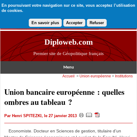
En poursuivant votre navigation sur ce site, vous acceptez l’utilisation
de cookies.
En savoir plus
Accepter
Refuser
Diploweb.com
Premier site de Géopolitique français
Menu
Accueil
>
Union européenne
>
Institutions
Union bancaire européenne : quelles
ombres au tableau ?
Par
Henri SPITEZKI
, le 27 janvier 2013
Economiste. Docteur en Sciences de gestion, titulaire d’un