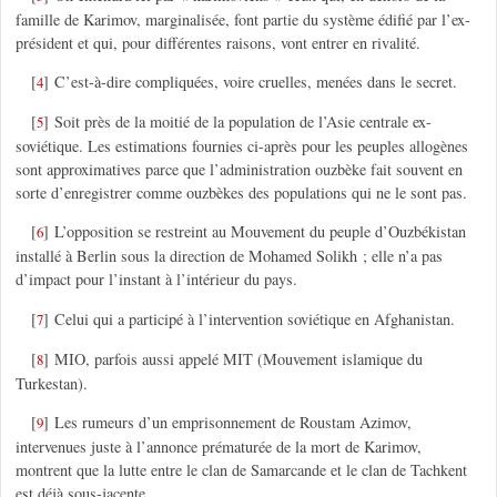
famille de Karimov, marginalisée, font partie du système édifié par l’ex-
président et qui, pour différentes raisons, vont entrer en rivalité.
[
]
C’est-à-dire compliquées, voire cruelles, menées dans le secret.
4
[
]
Soit près de la moitié de la population de l’Asie centrale ex-
5
soviétique. Les estimations fournies ci-après pour les peuples allogènes
sont approximatives parce que l’administration ouzbèke fait souvent en
sorte d’enregistrer comme ouzbèkes des populations qui ne le sont pas.
[
]
L’opposition se restreint au Mouvement du peuple d’Ouzbékistan
6
installé à Berlin sous la direction de Mohamed Solikh ; elle n’a pas
d’impact pour l’instant à l’intérieur du pays.
[
]
Celui qui a participé à l’intervention soviétique en Afghanistan.
7
[
]
MIO, parfois aussi appelé MIT (Mouvement islamique du
8
Turkestan).
[
]
Les rumeurs d’un emprisonnement de Roustam Azimov,
9
intervenues juste à l’annonce prématurée de la mort de Karimov,
montrent que la lutte entre le clan de Samarcande et le clan de Tachkent
est déjà sous-jacente.