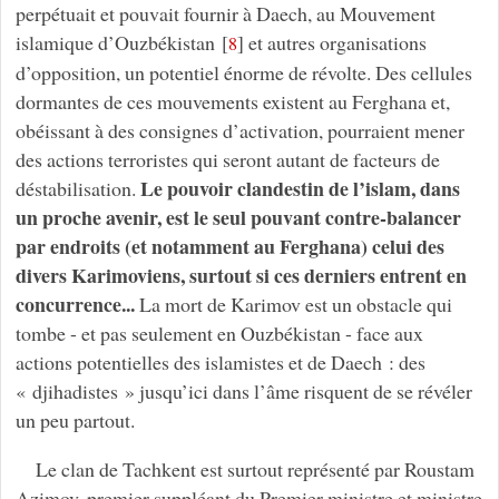
perpétuait et pouvait fournir à Daech, au Mouvement
islamique d’Ouzbékistan
[
]
et autres organisations
8
d’opposition, un potentiel énorme de révolte. Des cellules
dormantes de ces mouvements existent au Ferghana et,
obéissant à des consignes d’activation, pourraient mener
des actions terroristes qui seront autant de facteurs de
Le pouvoir clandestin de l’islam, dans
déstabilisation.
un proche avenir, est le seul pouvant contre-balancer
par endroits (et notamment au Ferghana) celui des
divers Karimoviens, surtout si ces derniers entrent en
concurrence...
La mort de Karimov est un obstacle qui
tombe - et pas seulement en Ouzbékistan - face aux
actions potentielles des islamistes et de Daech : des
« djihadistes » jusqu’ici dans l’âme risquent de se révéler
un peu partout.
Le clan de Tachkent est surtout représenté par Roustam
Azimov, premier suppléant du Premier ministre et ministre