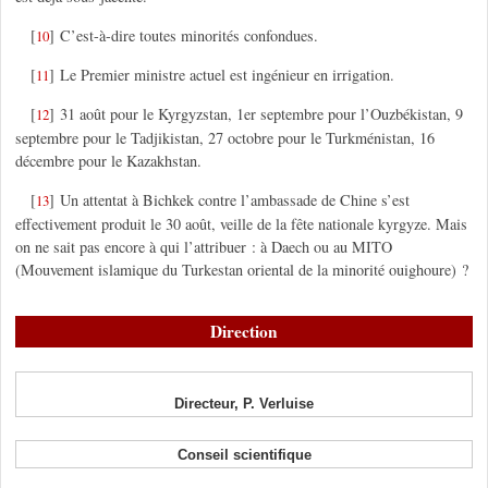
[
]
C’est-à-dire toutes minorités confondues.
10
[
]
Le Premier ministre actuel est ingénieur en irrigation.
11
[
]
31 août pour le Kyrgyzstan, 1er septembre pour l’Ouzbékistan, 9
12
septembre pour le Tadjikistan, 27 octobre pour le Turkménistan, 16
décembre pour le Kazakhstan.
[
]
Un attentat à Bichkek contre l’ambassade de Chine s’est
13
effectivement produit le 30 août, veille de la fête nationale kyrgyze. Mais
on ne sait pas encore à qui l’attribuer : à Daech ou au MITO
(Mouvement islamique du Turkestan oriental de la minorité ouighoure) ?
Direction
Directeur, P. Verluise
Conseil scientifique