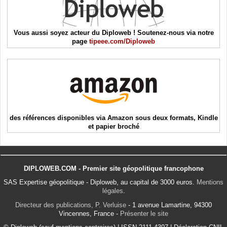
Vous aussi soyez acteur du Diploweb ! Soutenez-nous via notre
page
tipeee.com/Diploweb
des références disponibles via Amazon sous deux formats, Kindle
et papier broché
DIPLOWEB.COM - Premier site géopolitique francophone
SAS Expertise géopolitique - Diploweb, au capital de 3000 euros.
Mentions
légales
.
Directeur des publications, P. Verluise
- 1 avenue Lamartine, 94300
Vincennes, France -
Présenter le site