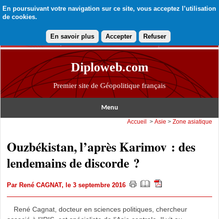
En poursuivant votre navigation sur ce site, vous acceptez l’utilisation
de cookies.
En savoir plus
Accepter
Refuser
Diploweb.com
Premier site de Géopolitique français
Menu
Accueil
>
Asie
>
Zone asiatique
Ouzbékistan, l’après Karimov : des
lendemains de discorde ?
Par
René CAGNAT
, le 3 septembre 2016
René Cagnat, docteur en sciences politiques, chercheur