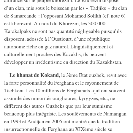
attirance sur le peuple khorezmi. Le Khorezm dispose
d’un clan, mis sous le boisseau par les « Tadjiks » du clan
de Samarcande : l’opposant Mohamed Solikh (cf. note 6)
est khorezmi. Au nord du Khorezm, les 300 000
Karakalpaks ne sont pas quantité négligeable puisqu’ils
disposent, adossée à l’Oustiourt, d’une république
autonome riche en gaz naturel. Linguistiquement et
culturellement proches des Kazakhs, ils peuvent
développer un irrédentisme en direction du Kazakhstan.
Le khanat de Kokand,
le 3ème Etat ouzbek, revit avec
la forte personnalité du Ferghana et le rayonnement de
Tachkent. Les 10 millions de Ferghanais -qui ont souvent
assimilé des minorités ouighoures, kyrgyzes, etc., ne
diffèrent des autres Ouzbeks que par leur sunnisme
beaucoup plus intégriste. Les soulèvements de Namangan
en 1993 et Andijan en 2005 ont montré que la tradition
insurrectionnelle du Ferghana au XIXème siècle se