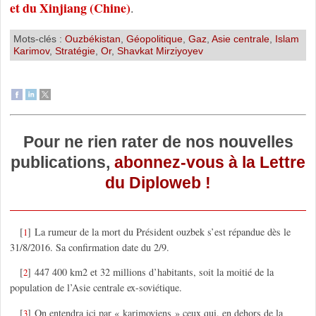
et du Xinjiang (Chine)
.
Mots-clés :
Ouzbékistan
,
Géopolitique
,
Gaz
,
Asie centrale
,
Islam
Karimov
,
Stratégie
,
Or
,
Shavkat Mirziyoyev
Pour ne rien rater de nos nouvelles
publications,
abonnez-vous à la Lettre
du Diploweb !
[
]
La rumeur de la mort du Président ouzbek s’est répandue dès le
1
31/8/2016. Sa confirmation date du 2/9.
[
]
447 400 km2 et 32 millions d’habitants, soit la moitié de la
2
population de l’Asie centrale ex-soviétique.
[
]
On entendra ici par « karimoviens » ceux qui, en dehors de la
3