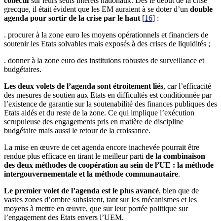
collectif
sur leurs seuls intérêts nationaux. Dès le début de la crise
grecque, il était évident que les EM auraient à se doter d’un
double
agenda pour sortir de la crise par le haut
[
16
]
:
. procurer à la zone euro les moyens opérationnels et financiers de
soutenir les Etats solvables mais exposés à des crises de liquidités ;
. donner à la zone euro des instituions robustes de surveillance et
budgétaires.
Les deux volets de l’agenda sont étroitement liés
, car l’efficacité
des mesures de soutien aux Etats en difficultés est conditionnée par
l’existence de garantie sur la soutenabilité des finances publiques des
Etats aidés et du reste de la zone. Ce qui implique l’exécution
scrupuleuse des engagements pris en matière de discipline
budgétaire mais aussi le retour de la croissance.
La mise en œuvre de cet agenda encore inachevée pourrait être
rendue plus efficace en tirant le meilleur parti
de la combinaison
des deux méthodes de coopération au sein de l’UE : la méthode
intergouvernementale et la méthode communautaire
.
Le premier volet de l’agenda est le plus avancé
, bien que de
vastes zones d’ombre subsistent, tant sur les mécanismes et les
moyens à mettre en œuvre, que sur leur portée politique sur
l’engagement des Etats envers l’UEM.