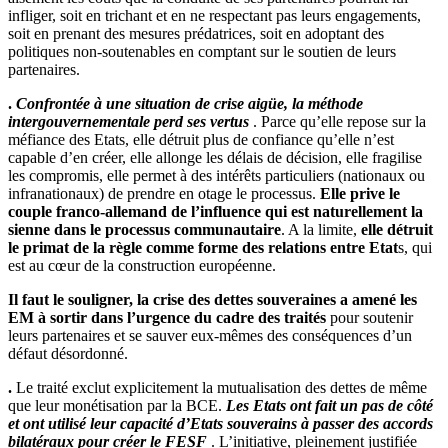
infliger, soit en trichant et en ne respectant pas leurs engagements,
soit en prenant des mesures prédatrices, soit en adoptant des
politiques non-soutenables en comptant sur le soutien de leurs
partenaires.
.
Confrontée à une situation de crise aigüe, la méthode
intergouvernementale perd ses vertus
. Parce qu’elle repose sur la
méfiance des Etats, elle détruit plus de confiance qu’elle n’est
capable d’en créer, elle allonge les délais de décision, elle fragilise
les compromis, elle permet à des intérêts particuliers (nationaux ou
infranationaux) de prendre en otage le processus.
Elle prive le
couple franco-allemand de l’influence qui est naturellement la
sienne dans le processus communautaire
. A la limite,
elle détruit
le primat de la règle comme forme des relations entre Etat
s, qui
est au cœur de la construction européenne.
Il faut le souligner, la crise des dettes souveraines a amené les
EM à sortir dans l’urgence du cadre des traités
pour soutenir
leurs partenaires et se sauver eux-mêmes des conséquences d’un
défaut désordonné.
.
Le traité exclut explicitement la mutualisation des dettes de même
que leur monétisation par la BCE.
Les Etats ont fait un pas de côté
et ont utilisé leur capacité d’Etats souverains à passer des accords
bilatéraux pour créer le FESF
. L’initiative, pleinement justifiée