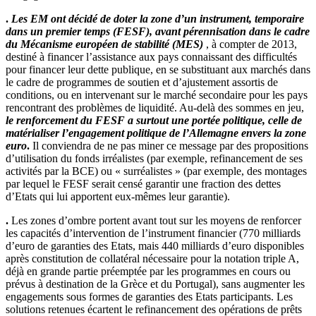
.
Les EM ont décidé de doter la zone d’un instrument, temporaire
dans un premier temps (FESF), avant pérennisation dans le cadre
du Mécanisme européen de stabilité (MES)
, à compter de 2013,
destiné à financer l’assistance aux pays connaissant des difficultés
pour financer leur dette publique, en se substituant aux marchés dans
le cadre de programmes de soutien et d’ajustement assortis de
conditions, ou en intervenant sur le marché secondaire pour les pays
rencontrant des problèmes de liquidité. Au-delà des sommes en jeu,
le renforcement du FESF a surtout une portée politique, celle de
matérialiser l’engagement politique de l’Allemagne envers la zone
euro
.
Il conviendra de ne pas miner ce message par des propositions
d’utilisation du fonds irréalistes (par exemple, refinancement de ses
activités par la BCE) ou « surréalistes » (par exemple, des montages
par lequel le FESF serait censé garantir une fraction des dettes
d’Etats qui lui apportent eux-mêmes leur garantie).
.
Les zones d’ombre portent avant tout sur les moyens de renforcer
les capacités d’intervention de l’instrument financier (770 milliards
d’euro de garanties des Etats, mais 440 milliards d’euro disponibles
après constitution de collatéral nécessaire pour la notation triple A,
déjà en grande partie préemptée par les programmes en cours ou
prévus à destination de la Grèce et du Portugal), sans augmenter les
engagements sous formes de garanties des Etats participants. Les
solutions retenues écartent le refinancement des opérations de prêts