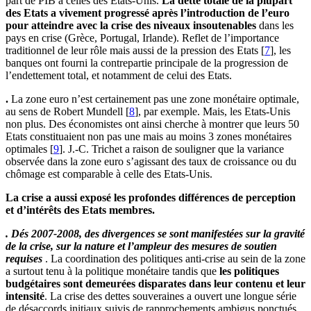
part de PIB à celles des Etats-Unis.
La dette totale de la plupart
des Etats a vivement progressé après l’introduction de l’euro
pour atteindre avec la crise des niveaux insoutenables
dans les
pays en crise (Grèce, Portugal, Irlande). Reflet de l’importance
traditionnel de leur rôle mais aussi de la pression des Etats
[
7
]
, les
banques ont fourni la contrepartie principale de la progression de
l’endettement total, et notamment de celui des Etats.
.
La zone euro n’est certainement pas une zone monétaire optimale,
au sens de Robert Mundell
[
8
]
, par exemple. Mais, les Etats-Unis
non plus. Des économistes ont ainsi cherche à montrer que leurs 50
Etats constituaient non pas une mais au moins 3 zones monétaires
optimales
[
9
]
. J.-C. Trichet a raison de souligner que la variance
observée dans la zone euro s’agissant des taux de croissance ou du
chômage est comparable à celle des Etats-Unis.
La crise a aussi exposé les profondes différences de perception
et d’intérêts des Etats membres.
. Dés 2007-2008, des divergences se sont manifestées sur la gravité
de la crise, sur la nature et l’ampleur des mesures de soutien
requises
. La coordination des politiques anti-crise au sein de la zone
a surtout tenu à la politique monétaire tandis que
les politiques
budgétaires sont demeurées disparates dans leur contenu et leur
intensité
. La crise des dettes souveraines a ouvert une longue série
de désaccords initiaux suivis de rapprochements ambigus ponctués