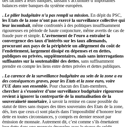
des facilités à leurs banques, laissant s’accumuler d’importantes
balances entre banques du système européen.
.
Le pilier budgétaire n’a pas rempli sa mission
.
En dépit du PSC,
les Etats de la zone n’ont pas exercé la surveillance collective qui
leur incombait
, même confrontés à des politiques insuffisamment
rigoureuses en période de haute conjoncture, même avertis de cas de
fraude pure et simple.
L’avènement de l’euro a entraîné la
convergence des taux d’intérêts sur les taux allemands,
procurant aux pays de la périphérie un allègement du coût de
l’endettement, largement dissipé en dépenses et en dettes,
publiques ou privées, supplémentaires, mais sans interrogations
suffisantes sur la soutenabilité des dettes
, sans suffisamment
prendre en compte les liens entre dettes privées et dettes publiques.
.
La carence de la surveillance budgétaire au sein de la zone a eu
des conséquences graves, pour les Etats et la zone euro, voire
l’UE dans son ensemble
.
Pour chacun des Etats-membres,
chercher à s’exonérer d’une surveillance budgétaire rigoureuse
revient à ignorer la contrepartie de la mutualisation de la
souveraineté monétaire
, à savoir la remise en cause possible du
statut de titres sans risques des titres souverains des Etats de la zone,
dés, lors que ceux-ci sont placés dans l’impossibilité d’honorer leur
dette en toutes circonstances, y compris en dernier ressort par
émission de monnaie. Autrement dit, c’est comme s’ils émettaient
leur dette dans une monnaie étrangère avec le risque de crédit