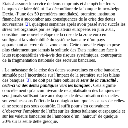
Etats à assurer le service de leurs emprunts et à empêcher leurs
banques de faire défaut. La déconfiture de la banque franco-belge
Dexia, (l’une des 50 premières mondiales), première institution
financière à succomber aux conséquences de la crise des dettes
souveraines
[
2
]
, quelques semaines après avoir passé avec succès les
stress-test organisés par les régulateurs européens en juin 2011,
constitue une nouvelle étape de la crise de la zone euro en
soulignant la vulnérabilité du système bancaire d’un pays
appartenant au cœur de la zone euro. Cette nouvelle étape expose
plus clairement que jamais la solitude des Etats nationaux face à
leurs responsabilités vis-à-vis des risques systémiques, contrepartie
de la fragmentation nationale des secteurs bancaires.
.
La métastase de la crise des dettes souveraines en crise bancaire,
stimulée par l’incertitude sur l’impact de la première sur les bilans
des banques
[
3
]
, ne doit pas faire oublier
le sens de la causalité :
celle-ci va des dettes publiques vers les banques
. Cela signifie
concrètement qu’aucun niveau de recapitalisation des banques ne
sera jamais suffisant face aux risques de dévalorisation des dettes
souveraines sous l’effet de la contagion tant que les causes de celles-
ci ne seront pas sous contrôle. Il suffit pour s’en convaincre
d’observer l’ampleur de l’effet sur les dettes italienne et espagnole et
sur les valeurs bancaires de l’annonce d’un "haircut" de quelque
20% sur la seule dette grecque.