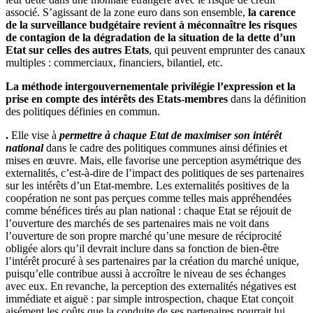
associé. S’agissant de la zone euro dans son ensemble,
la carence
de la surveillance budgétaire revient à méconnaître les risques
de contagion de la dégradation de la situation de la dette d’un
Etat sur celles des autres Etats
, qui peuvent emprunter des canaux
multiples : commerciaux, financiers, bilantiel, etc.
La méthode intergouvernementale privilégie l’expression et la
prise en compte des intérêts des Etats-membres
dans la définition
des politiques définies en commun.
.
Elle vise à
permettre à chaque Etat de maximiser son intérêt
national
dans le cadre des politiques communes ainsi définies et
mises en œuvre. Mais, elle favorise une perception asymétrique des
externalités, c’est-à-dire de l’impact des politiques de ses partenaires
sur les intérêts d’un Etat-membre. Les externalités positives de la
coopération ne sont pas perçues comme telles mais appréhendées
comme bénéfices tirés au plan national : chaque Etat se réjouit de
l’ouverture des marchés de ses partenaires mais ne voit dans
l’ouverture de son propre marché qu’une mesure de réciprocité
obligée alors qu’il devrait inclure dans sa fonction de bien-être
l’intérêt procuré à ses partenaires par la création du marché unique,
puisqu’elle contribue aussi à accroître le niveau de ses échanges
avec eux. En revanche, la perception des externalités négatives est
immédiate et aiguë : par simple introspection, chaque Etat conçoit
aisément les coûts que la conduite de ses partenaires pourrait lui