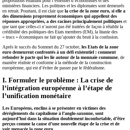
propositions émanant pour l’essentiel d’économistes et des
ministères financiers. Les politistes et les diplomates sont demeurés
en retrait. Pourtant, il est clair que
la crise de la zone euro, si elle a
des dimensions proprement économiques qui appellent des
réponses appropriées, a des racines principalement politiques
et
que tant que celles-ci n’auront pas été traitées de façon à rétablir la
crédibilité des politiques des Etats membres (EM), la litanie des
« trucs » économiques ne fait qu’ajouter du bruit à la confusion.
Après le succès du Sommet du 27 octobre,
les Etats de la zone
euro demeurent confrontés à un défi existentiel : comment
refonder le pacte qui les lie autour de la monnaie commune
, de
manière réaliste et conforme à la méthode de la construction
européenne, qui est d’éviter de passer par le fédéralisme.
I. Formuler le problème : La crise de
l’intégration européenne à l’étape de
l’unification monétaire
Les Européens, enclins à se présenter en victimes des
dérèglements du capitalisme à l’anglo-saxonne, sont
aujourd’hui dans la situation doublement inconfortable, d’être
perçus comme la cause d’une nouvelle étape de la crise et de
voir menacée la zone euro
.