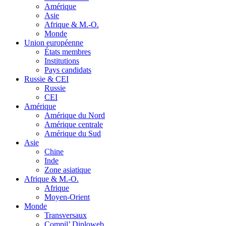
Amérique
Asie
Afrique & M.-O.
Monde
Union européenne
États membres
Institutions
Pays candidats
Russie & CEI
Russie
CEI
Amérique
Amérique du Nord
Amérique centrale
Amérique du Sud
Asie
Chine
Inde
Zone asiatique
Afrique & M.-O.
Afrique
Moyen-Orient
Monde
Transversaux
Compil’ Diploweb