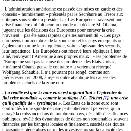
.
L’administration américaine est passée des mises en garde et des
conseils « humblement » présentés par le Secrétaire au Trésor aux
critiques sans voile du président : « Les Européens traversent une
crise financière qui fait peur au monde », a déclaré M. Obama,
jugeant que les décisions des Européens pour enrayer la crise
n’avaient « pas été aussi rapides qu’elles auraient dû ». Les pays
européens non-membres de la zone euro et les pays émergents ont
également marqué leur inquiétude, voire, s’agissant des seconds,
leur impatience. Les Européens ont réservé leurs répliques à leur
allié, renvoyant l’Amérique à ses propres maux : « les problèmes de
l’Europe ne sont pas la cause des problèmes des Etats-Unis »,
« même si Obama pense le contraire » a vertement rétorqué
Wolfgang Schäuble. Il n’a pourtant pas songé, comme son
prédécesseur en 2008, à rejeter outre-atlantique les causes des
problèmes actuels de la zone euro.
.
La réalité est que la zone euro est aujourd’hui « l’épicentre de
[la] crise mondiale », comme le souligne J.C. Trichet
[
1
]
, une crise
qu’il qualifie de « systémique ».
Les Etats de la zone euro sont
confrontés à une spirale de crise particulièrement perverse, qui a
enrayé la croissance dans de nombreux pays, déstabilisé les finances
publiques, révélé des dynamiques de dettes non soutenables souvent
financées par les banques locales et finalement, suscités des doutes
croissants et généralisés parmi les investisseurs sur la capacité des