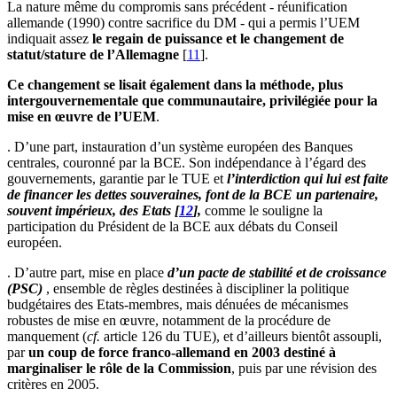
La nature même du compromis sans précédent - réunification
allemande (1990) contre sacrifice du DM - qui a permis l’UEM
indiquait assez
le regain de puissance et le changement de
statut/stature de l’Allemagne
[
11
]
.
Ce changement se lisait également dans la méthode, plus
intergouvernementale que communautaire, privilégiée pour la
mise en œuvre de l’UEM
.
. D’une part, instauration d’un système européen des Banques
centrales, couronné par la BCE. Son indépendance à l’égard des
gouvernements, garantie par le TUE et
l’interdiction qui lui est faite
de financer les dettes souveraines, font de la BCE un partenaire,
souvent impérieux, des Etats
[
12
]
,
comme le souligne la
participation du Président de la BCE aux débats du Conseil
européen.
. D’autre part, mise en place
d’un pacte de stabilité et de croissance
(PSC)
, ensemble de règles destinées à discipliner la politique
budgétaires des Etats-membres, mais dénuées de mécanismes
robustes de mise en œuvre, notamment de la procédure de
manquement (
cf.
article 126 du TUE), et d’ailleurs bientôt assoupli,
par
un coup de force franco-allemand en 2003 destiné à
marginaliser le rôle de la Commission
, puis par une révision des
critères en 2005.