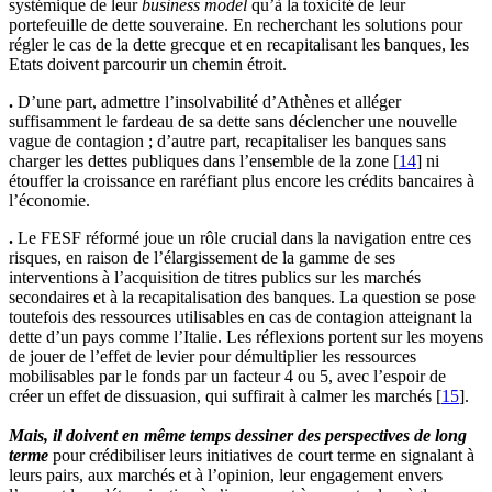
systémique de leur
business model
qu’à la toxicité de leur
portefeuille de dette souveraine. En recherchant les solutions pour
régler le cas de la dette grecque et en recapitalisant les banques, les
Etats doivent parcourir un chemin étroit.
.
D’une part, admettre l’insolvabilité d’Athènes et alléger
suffisamment le fardeau de sa dette sans déclencher une nouvelle
vague de contagion ; d’autre part, recapitaliser les banques sans
charger les dettes publiques dans l’ensemble de la zone
[
14
]
ni
étouffer la croissance en raréfiant plus encore les crédits bancaires à
l’économie.
.
Le FESF réformé joue un rôle crucial dans la navigation entre ces
risques, en raison de l’élargissement de la gamme de ses
interventions à l’acquisition de titres publics sur les marchés
secondaires et à la recapitalisation des banques. La question se pose
toutefois des ressources utilisables en cas de contagion atteignant la
dette d’un pays comme l’Italie. Les réflexions portent sur les moyens
de jouer de l’effet de levier pour démultiplier les ressources
mobilisables par le fonds par un facteur 4 ou 5, avec l’espoir de
créer un effet de dissuasion, qui suffirait à calmer les marchés
[
15
]
.
Mais, il doivent en même temps dessiner des perspectives de long
terme
pour crédibiliser leurs initiatives de court terme en signalant à
leurs pairs, aux marchés et à l’opinion, leur engagement envers