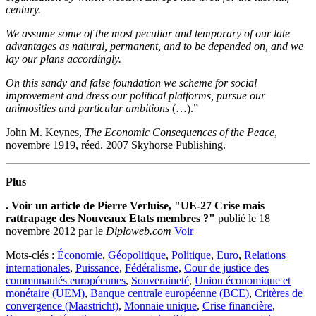
century.
We assume some of the most peculiar and temporary of our late
advantages as natural, permanent, and to be depended on, and we
lay our plans accordingly.
On this sandy and false foundation we scheme for social
improvement and dress our political platforms, pursue our
animosities and particular ambitions
(…).”
John M. Keynes,
The Economic Consequences of the Peace
,
novembre 1919, réed. 2007 Skyhorse Publishing.
Plus
. Voir un article de Pierre Verluise, "UE-27 Crise mais
rattrapage des Nouveaux Etats membres ?"
publié le 18
novembre 2012 par le
Diploweb.com
Voir
Mots-clés :
Économie
,
Géopolitique
,
Politique
,
Euro
,
Relations
internationales
,
Puissance
,
Fédéralisme
,
Cour de justice des
communautés européennes
,
Souveraineté
,
Union économique et
monétaire (UEM)
,
Banque centrale européenne (BCE)
,
Critères de
convergence (Maastricht)
,
Monnaie unique
,
Crise financière
,