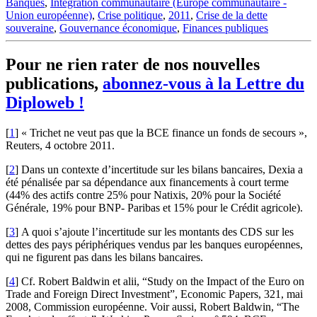
Banques
,
Intégration communautaire (Europe communautaire -
Union européenne)
,
Crise politique
,
2011
,
Crise de la dette
souveraine
,
Gouvernance économique
,
Finances publiques
Pour ne rien rater de nos nouvelles
publications,
abonnez-vous à la Lettre du
Diploweb !
[
1
]
« Trichet ne veut pas que la BCE finance un fonds de secours »,
Reuters, 4 octobre 2011.
[
2
]
Dans un contexte d’incertitude sur les bilans bancaires, Dexia a
été pénalisée par sa dépendance aux financements à court terme
(44% des actifs contre 25% pour Natixis, 20% pour la Société
Générale, 19% pour BNP- Paribas et 15% pour le Crédit agricole).
[
3
]
A quoi s’ajoute l’incertitude sur les montants des CDS sur les
dettes des pays périphériques vendus par les banques européennes,
qui ne figurent pas dans les bilans bancaires.
[
4
]
Cf. Robert Baldwin et alii, “Study on the Impact of the Euro on
Trade and Foreign Direct Investment”, Economic Papers, 321, mai
2008, Commission européenne. Voir aussi, Robert Baldwin, “The