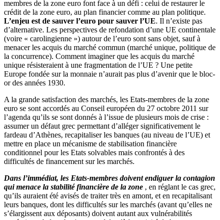
membres de la zone euro font face à un défi : celui de restaurer le
crédit de la zone euro, au plan financier comme au plan politique.
L’enjeu est de sauver l’euro pour sauver l’UE
. Il n’existe pas
d’alternative. Les perspectives de refondation d’une UE continentale
(voire « carolingienne ») autour de l’euro sont sans objet, sauf à
menacer les acquis du marché commun (marché unique, politique de
la concurrence). Comment imaginer que les acquis du marché
unique résisteraient à une fragmentation de l’UE ? Une petite
Europe fondée sur la monnaie n’aurait pas plus d’avenir que le bloc-
or des années 1930.
A la grande satisfaction des marchés, les Etats-membres de la zone
euro se sont accordés au Conseil européen du 27 octobre 2011 sur
l’agenda qu’ils se sont donnés à l’issue de plusieurs mois de crise :
assumer un défaut grec permettant d’alléger significativement le
fardeau d’Athènes, recapitaliser les banques (au niveau de l’UE) et
mettre en place un mécanisme de stabilisation financière
conditionnel pour les Etats solvables mais confrontés à des
difficultés de financement sur les marchés.
Dans l’immédiat, les Etats-membres doivent endiguer la contagion
qui menace la stabilité financière de la zone
, en réglant le cas grec,
qu’ils auraient été avisés de traiter très en amont, et en recapitalisant
leurs banques, dont les difficultés sur les marchés (avant qu’elles ne
s’élargissent aux déposants) doivent autant aux vulnérabilités