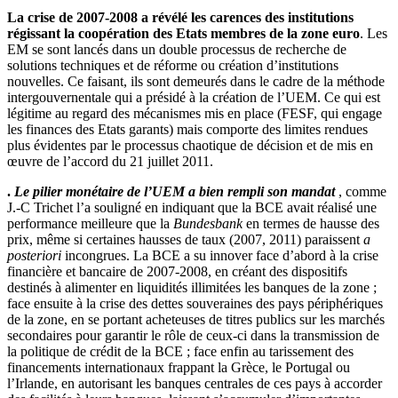
La crise de 2007-2008 a révélé les carences des institutions
régissant la coopération des Etats membres de la zone euro
. Les
EM se sont lancés dans un double processus de recherche de
solutions techniques et de réforme ou création d’institutions
nouvelles. Ce faisant, ils sont demeurés dans le cadre de la méthode
intergouvernentale qui a présidé à la création de l’UEM. Ce qui est
légitime au regard des mécanismes mis en place (FESF, qui engage
les finances des Etats garants) mais comporte des limites rendues
plus évidentes par le processus chaotique de décision et de mis en
œuvre de l’accord du 21 juillet 2011.
.
Le pilier monétaire de l’UEM a bien rempli son mandat
, comme
J.-C Trichet l’a souligné en indiquant que la BCE avait réalisé une
performance meilleure que la
Bundesbank
en termes de hausse des
prix, même si certaines hausses de taux (2007, 2011) paraissent
a
posteriori
incongrues. La BCE a su innover face d’abord à la crise
financière et bancaire de 2007-2008, en créant des dispositifs
destinés à alimenter en liquidités illimitées les banques de la zone ;
face ensuite à la crise des dettes souveraines des pays périphériques
de la zone, en se portant acheteuses de titres publics sur les marchés
secondaires pour garantir le rôle de ceux-ci dans la transmission de
la politique de crédit de la BCE ; face enfin au tarissement des
financements internationaux frappant la Grèce, le Portugal ou
l’Irlande, en autorisant les banques centrales de ces pays à accorder