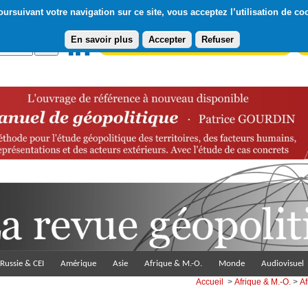
ursuivant votre navigation sur ce site, vous acceptez l’utilisation de co
En savoir plus
Accepter
Refuser
Abonnement gratuit à la Lettre du Diploweb
Pa
Russie & CEI
Amérique
Asie
Afrique & M.-O.
Monde
Audiovisuel
Accueil
>
Afrique & M.-O.
>
Af