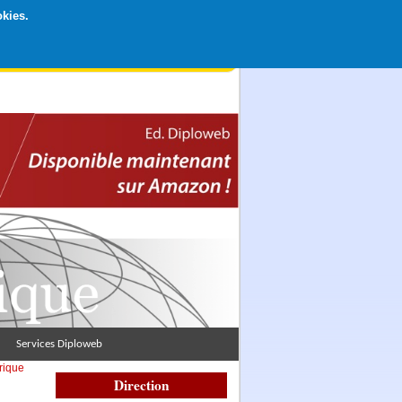
okies.
rticipation libre par CB ou Paypal, Merci !
Services Diploweb
rique
Direction