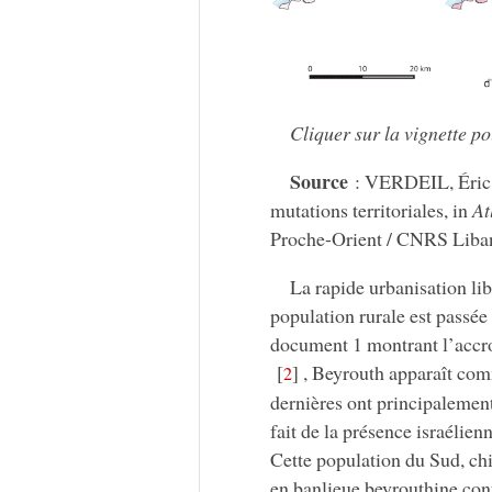
Cliquer sur la vignette p
Source
: VERDEIL, Éric,
mutations territoriales, in
At
Proche-Orient / CNRS Liban
La rapide urbanisation lib
population rurale est passée
document 1 montrant l’accro
[
]
, Beyrouth apparaît comm
2
dernières ont principalement
fait de la présence israélien
Cette population du Sud, chi
en banlieue beyrouthine con