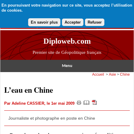
En poursuivant votre navigation sur ce site, vous acceptez l’utilisation
de cookies.
En savoir plus
Accepter
Refuser
Diploweb.com
Premier site de Géopolitique français
Menu
Accueil
>
Asie
>
Chine
L’eau en Chine
Par
Adeline CASSIER
, le 1er mai 2009
Journaliste et photographe en poste en Chine