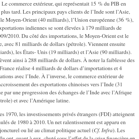
s. Le commerce extérieur, qui représentait 15 % du PIB en
plus tard. Les principaux pays clients de l’Inde sont l’Asie,
, le Moyen-Orient (40 milliards), l’Union européenne (36 %),
xportations indiennes se sont élevées à 179 milliards de
2009/2010. Du côté des importations, le Moyen-Orient est le
e, avec 81 milliards de dollars (pétrole). Viennent ensuite
rds), les États- Unis (19 milliards) et l’Asie (90 milliards).
èvent ainsi à 288 milliards de dollars. À noter la faiblesse des
France réalise 4 milliards de dollars d’importations et 4
tations avec l’Inde. À l’inverse, le commerce extérieur de
 accroissement des exportations chinoises vers l’Inde (31
que par une progression des échanges de l’Inde avec l’Afrique
trole) et avec l’Amérique latine.
es 1970, les investissements privés étrangers (FDI) atteignent
mulés de 1980 à 2010. Un net ralentissement est apparu en
oncturel ou lié au climat politique actuel (
Cf. Infra
). Les
le ont, quant à eux, chuté sous l’effet de la crise financière en