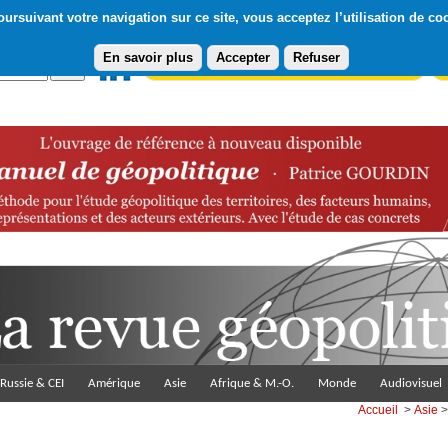
ursuivant votre navigation sur ce site, vous acceptez l’utilisation de co
En savoir plus
Accepter
Refuser
Abonnement gratuit à la Lettre du Diploweb
Pa
Russie & CEI
Amérique
Asie
Afrique & M.-O.
Monde
Audiovisuel
Accueil
>
Asie