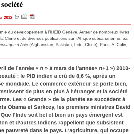
 société
ier 2012
omie du développement à l’IHEID Genève. Auteur de nombreux livres
, la Chine et de diverses publications sur l’Afrique subsaharienne, ex.
essages d’Asie
(Afghanistan, Pakistan, Inde, Chine), Paris, A. Colin,
ril de l’année « n » à mars de l’année« n+1 ») 2010-
eauté : le PIB indien a crû de 8,6 %, après un
ise mondiale. Le commerce extérieur se porte bien,
estissent de plus en plus à l’étranger et la société
rme. Les « Grands » de la planète se succèdent à
nts Obama et Sarkozy, les premiers ministres David
ue l’Inde soit bel et bien un pays émergent est
en et d’autres Indiens rappellent que subsistent
e pauvreté dans le pays. L’agriculture, qui occupe