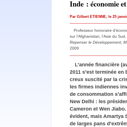
Inde : économie et
Par
Gilbert ETIENNE
, le 25 janv
Professeur honoraire d’écon
sur l’Afghanistan, l’Asie du Sud
Repenser le Développement, M
2009
L’année financière (av
2011 s’est terminée en b
creux suscité par la cr
les firmes indiennes inv
de consommation s’affi
New Delhi : les préside
Cameron et Wen Jiabo. Q
évident, mais Amartya S
de larges pans d’extrêm