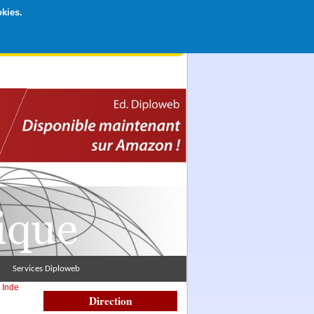
okies.
rticipation libre par CB ou Paypal, Merci !
Services Diploweb
>
Inde
Direction