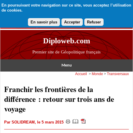
En poursuivant votre navigation sur ce site, vous acceptez l’utilisation
de cookies.
En savoir plus
Accepter
Refuser
Diploweb.com
Premier site de Géopolitique français
Menu
Accueil
>
Monde
>
Transversaux
Franchir les frontières de la
différence : retour sur trois ans de
voyage
Par
SOLIDREAM
, le 5 mars 2015