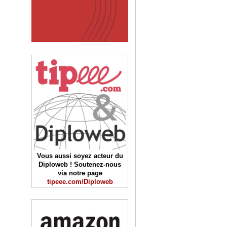
Vous aussi soyez acteur du
Diploweb ! Soutenez-nous
via notre page
tipeee.com/Diploweb