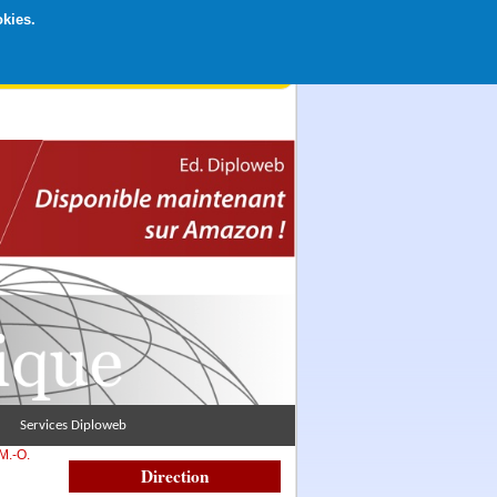
okies.
rticipation libre par CB ou Paypal, Merci !
Services Diploweb
 M.-O.
Direction