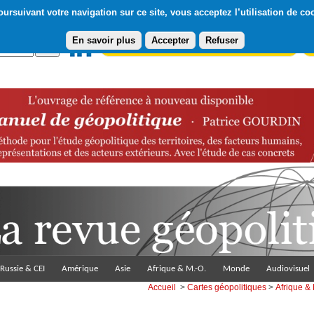
ursuivant votre navigation sur ce site, vous acceptez l’utilisation de co
En savoir plus
Accepter
Refuser
Abonnement gratuit à la Lettre du Diploweb
Pa
Russie & CEI
Amérique
Asie
Afrique & M.-O.
Monde
Audiovisuel
Accueil
>
Cartes géopolitiques
>
Afrique &