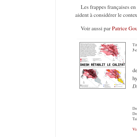
Les frappes françaises en
aident à considérer le contex
Voir aussi par
Patrice Gou
Ti
3 c
de
hy
D
Do
Do
Ta
Vi