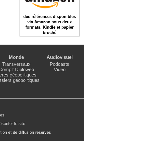
des références disponibles
via Amazon sous deux
formats, Kindle et papier
broché
Monde
Audiovisuel
Transversaux
Podcasts
Compil’ Diploweb
Vidéo
vres géopolitiques
siers géopolitiques
les
.
ésenter le site
ion et de diffusion réservés