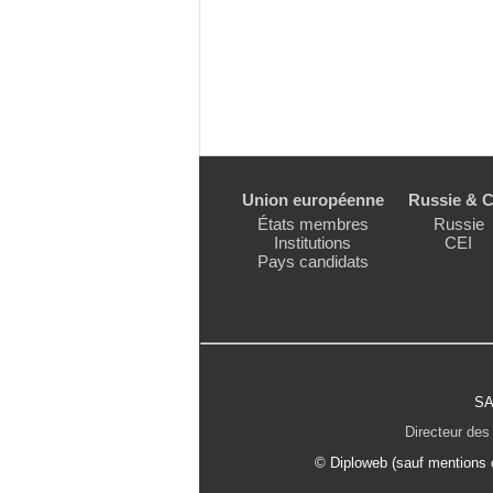
Union européenne
Russie & C
États membres
Russie
Institutions
CEI
Pays candidats
SA
Directeur des 
© Diploweb (sauf mentions c