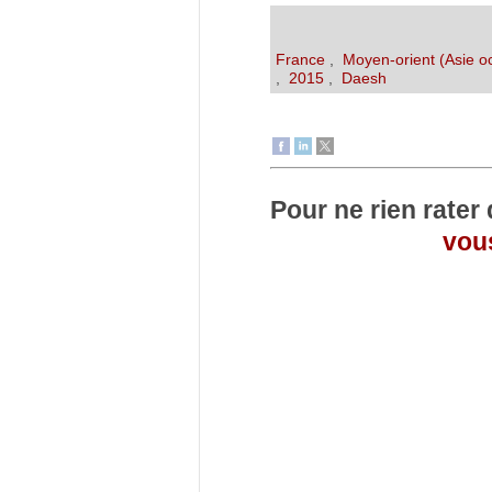
France
,
Moyen-orient (Asie o
,
2015
,
Daesh
Pour ne rien rater
vous