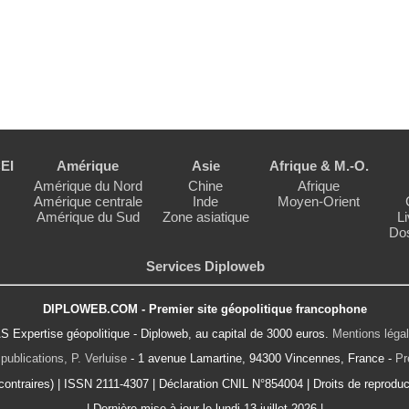
EI
Amérique
Asie
Afrique & M.-O.
Amérique du Nord
Chine
Afrique
Amérique centrale
Inde
Moyen-Orient
Amérique du Sud
Zone asiatique
Li
Dos
Services Diploweb
DIPLOWEB.COM - Premier site géopolitique francophone
S Expertise géopolitique - Diploweb, au capital de 3000 euros.
Mentions léga
publications, P. Verluise
- 1 avenue Lamartine, 94300 Vincennes, France -
Pr
ontraires) | ISSN 2111-4307 | Déclaration CNIL N°854004 | Droits de reproduct
| Dernière mise à jour le lundi 13 juillet 2026 |